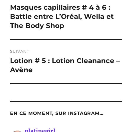
de
Masques capillaires # 4 à 6 :
Publication
précédente :
Battle entre L’Oréal, Wella et
l’article
The Body Shop
SUIVANT
Lotion # 5 : Lotion Cleanance –
Publication
suivante :
Avène
EN CE MOMENT, SUR INSTAGRAM…
platinegirl