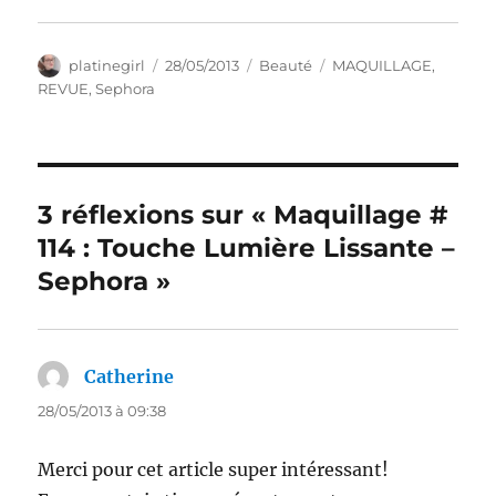
Auteur
Publié
Catégories
Étiquettes
platinegirl
28/05/2013
Beauté
MAQUILLAGE
,
le
REVUE
,
Sephora
3 réflexions sur « Maquillage #
114 : Touche Lumière Lissante –
Sephora »
Catherine
dit :
28/05/2013 à 09:38
Merci pour cet article super intéressant!