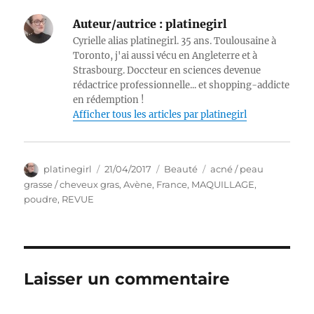
Auteur/autrice :
platinegirl
Cyrielle alias platinegirl. 35 ans. Toulousaine à
Toronto, j'ai aussi vécu en Angleterre et à
Strasbourg. Doccteur en sciences devenue
rédactrice professionnelle... et shopping-addicte
en rédemption !
Afficher tous les articles par platinegirl
Auteur
Publié
Catégories
Étiquettes
platinegirl
21/04/2017
Beauté
acné / peau
le
grasse / cheveux gras
,
Avène
,
France
,
MAQUILLAGE
,
poudre
,
REVUE
Laisser un commentaire