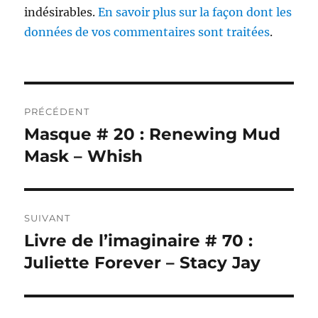
indésirables.
En savoir plus sur la façon dont les
données de vos commentaires sont traitées
.
Navigation
PRÉCÉDENT
de
Masque # 20 : Renewing Mud
Publication
précédente :
Mask – Whish
l’article
SUIVANT
Livre de l’imaginaire # 70 :
Publication
suivante :
Juliette Forever – Stacy Jay