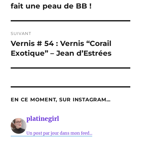
précédente :
fait une peau de BB !
l’article
SUIVANT
Vernis # 54 : Vernis “Corail
Publication
suivante :
Exotique” – Jean d’Estrées
EN CE MOMENT, SUR INSTAGRAM…
platinegirl
Un post par jour dans mon feed...