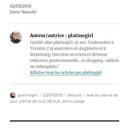
02/03/2013
Dans "Beauté"
Auteur/autrice :
platinegirl
Cyrielle alias platinegirl. 35 ans. Toulousaine à
Toronto, j'ai aussi vécu en Angleterre et à
Strasbourg. Doccteur en sciences devenue
rédactrice professionnelle... et shopping-addicte
en rédemption !
Afficher tous les articles par platinegirl
Auteur
Publié
Catégories
Étiquettes
platinegirl
02/07/2013
Beauté
Avène
,
crème de
le
jour
,
crème de nuit
,
REVUE
,
soins visage