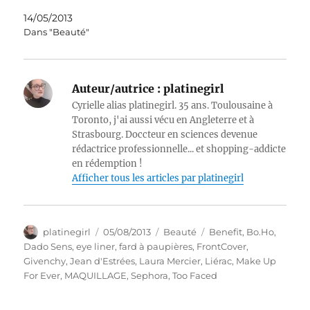
14/05/2013
Dans "Beauté"
Auteur/autrice :
platinegirl
Cyrielle alias platinegirl. 35 ans. Toulousaine à
Toronto, j'ai aussi vécu en Angleterre et à
Strasbourg. Doccteur en sciences devenue
rédactrice professionnelle... et shopping-addicte
en rédemption !
Afficher tous les articles par platinegirl
Auteur
Publié
Catégories
Étiquettes
platinegirl
05/08/2013
Beauté
Benefit
,
Bo.Ho
,
le
Dado Sens
,
eye liner
,
fard à paupières
,
FrontCover
,
Givenchy
,
Jean d'Estrées
,
Laura Mercier
,
Liérac
,
Make Up
For Ever
,
MAQUILLAGE
,
Sephora
,
Too Faced