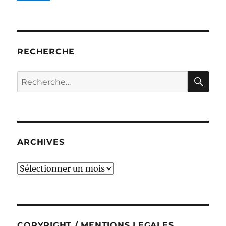
RECHERCHE
RE
Recherche
pour :
ARCHIVES
ARCHIVES
COPYRIGHT / MENTIONS LEGALES