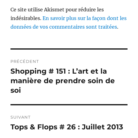
Ce site utilise Akismet pour réduire les
indésirables.
En savoir plus sur la façon dont les
données de vos commentaires sont traitées
.
Navigation
PRÉCÉDENT
de
Shopping # 151 : L’art et la
Publication
précédente :
manière de prendre soin de
l’article
soi
SUIVANT
Tops & Flops # 26 : Juillet 2013
Publication
suivante :