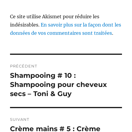
Ce site utilise Akismet pour réduire les
indésirables.
En savoir plus sur la façon dont les
données de vos commentaires sont traitées
.
Navigation
PRÉCÉDENT
de
Shampooing # 10 :
Publication
précédente :
Shampooing pour cheveux
l’article
secs – Toni & Guy
SUIVANT
Crème mains # 5 : Crème
Publication