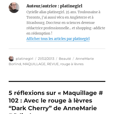
Auteur/autrice :
platinegirl
Cyrielle alias platinegirl. 35 ans. Toulousaine à
Toronto, j'ai aussi vécu en Angleterre et à
Strasbourg. Doccteur en sciences devenue
rédactrice professionnelle... et shopping-addicte
en rédemption !
Afficher tous les articles par platinegirl
Auteur
Publié
Catégories
Étiquettes
platinegirl
21/02/2013
Beauté
AnneMarie
le
Borlind
,
MAQUILLAGE
,
REVUE
,
rouge à lèvres
5 réflexions sur « Maquillage #
102 : Avec le rouge à lèvres
“Dark Cherry” de AnneMarie