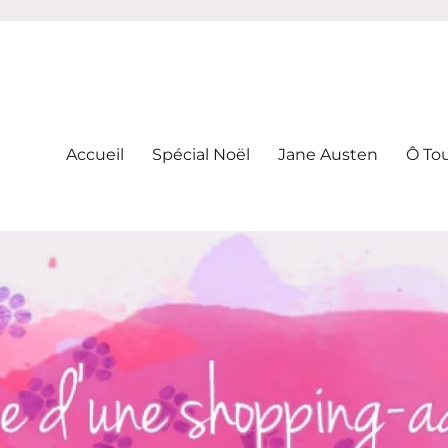
-addicte
Accueil
Spécial Noël
Jane Austen
Ô To