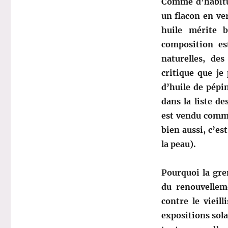
Comme d’habit
un flacon en ver
huile mérite b
composition es
naturelles, des
critique que je
d’huile de pépi
dans la liste d
est vendu comme
bien aussi, c’es
la peau).
Pourquoi la gre
du renouvelleme
contre le vieil
expositions solai