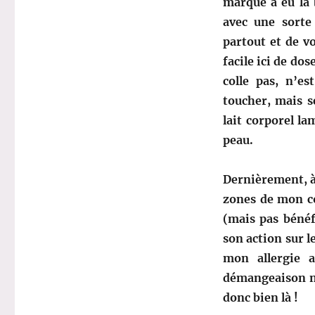
marque a eu la 
avec une sorte
partout et de vo
facile ici de dos
colle pas, n’es
toucher, mais s
lait corporel la
peau.
Dernièrement, à
zones de mon cor
(mais pas bénéf
son action sur 
mon allergie 
démangeaison ne
donc bien là !