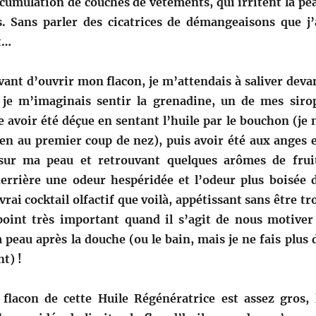
cumulation de couches de vêtements, qui irritent la pe
. Sans parler des cicatrices de démangeaisons que j’
t…
ant d’ouvrir mon flacon, je m’attendais à saliver deva
 je m’imaginais sentir la grenadine, un de mes siro
e avoir été déçue en sentant l’huile par le bouchon (je 
ien au premier coup de nez), puis avoir été aux anges 
e sur ma peau et retrouvant quelques arômes de frui
errière une odeur hespéridée et l’odeur plus boisée 
vrai cocktail olfactif que voilà, appétissant sans être tr
oint très important quand il s’agit de nous motiver
 peau après la douche (ou le bain, mais je ne fais plus 
t) !
 flacon de cette Huile Régénératrice est assez gros, 