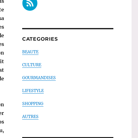
ns
te
sa
es
le
CATEGORIES
es
BEAUTE
on
it
CULTURE
st
GOURMANDISES
de
LIFESTYLE
SHOPPING
on
er
AUTRES
os
u,