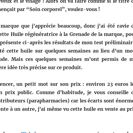
eveux et le visage ! Alors on va faire comme si le titre 
mençait par “Soin corporel”, voulez-vous !
marque que j’apprécie beaucoup, donc j’ai été ravie 
cette Huile régénératrice à la Grenade de la marque, po
 présente ci-après les résultats de mon test préliminair
esté cette huile sur quelques semaines au lieu d’un mo
ude. Mais ces quelques semaines m’ont permis de 
re idée très précise sur ce produit.
cer, un petit mot sur son prix : environ 23 euros l
 prix public. Comme d’habitude, je vous conseille 
stributeurs (parapharmacies) car les écarts sont énorm
nte à un autre, j’ai même vu cette huile en vente au pr