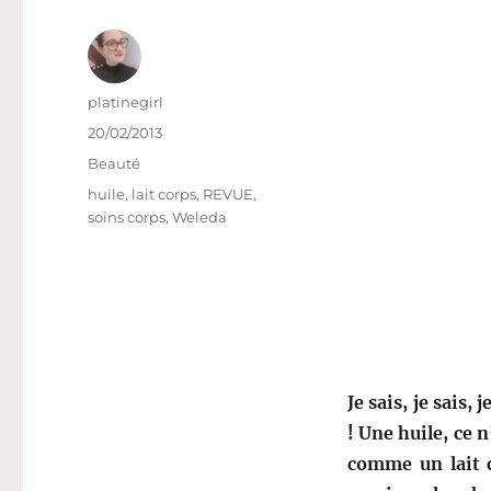
Auteur
platinegirl
Publié
20/02/2013
le
Catégories
Beauté
Étiquettes
huile
,
lait corps
,
REVUE
,
soins corps
,
Weleda
Je sais, je sais,
! Une huile, ce n
comme un lait c