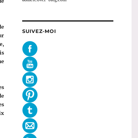
de
de
SUIVEZ-MOI
ur
e,
is
me
es
de
es
ix