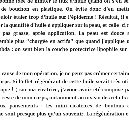
bonne idée de limiter le flux d’huile quand on s’en se
 de bouchon en plastique. On évite donc d’en mett
uloir étaler trop d’huile sur l’épiderme ! Résultat, il e
er la quantité d’huile à appliquer sur la peau, et celle-ci 
t pas grasse, après application. La peau est douce 
emble plus “chargée en actifs” que quand j’applique 
mbda : on sent bien la couche protectrice lipophile sur 
 cause de mon opération, je ne peux pas crémer certain
ps. Si l’effet régénérant de cette huile serait très uti
ique ! ) sur ma cicatrice, j’avoue avoir été conquise p
le reste de mon corps, notamment au niveau des reliefs 
aux pansements : les mini-cicatrices de boutons 
 sont presque plus qu’un souvenir. La régénération e