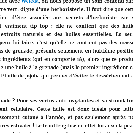
ude avec
Weleda
, on nous propose un soin contenu da
re vert, digne d’une herboristerie. Il faut dire que cet
ien d’être associée aux secrets d’herboriste car 
t vraiment tip top : elle ne contient que des huil
 extraits naturels et des huiles essentielles. La seu
 peux lui faire, c’est qu’elle ne contient pas des mass
ns de grenade, présente seulement en huitième positi
es ingrédients (qui en comporte 18), alors que ce produ
 une huile à la grenade (mais le premier ingrédient e
t l’huile de jojoba qui permet d’éviter le dessèchement 
nade ? Pour ses vertus anti-oxydantes et sa stimulati
nt cellulaire. Cette huile est donc idéale pour lutt
lissement cutané à l’année, et pas seulement après n
res estivales ! Le froid fragilise en effet lui aussi la pea