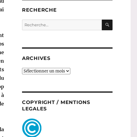
au
ai
RECHERCHE
RECHERC
Recherche
pour :
nt
ps
ne
ARCHIVES
en
ts
ARCHIVES
du
op
 à
COPYRIGHT / MENTIONS
de
LEGALES
la