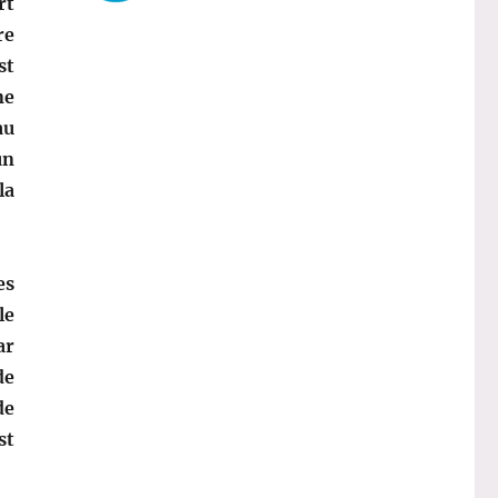
rt
re
st
ne
au
un
la
es
le
ar
de
de
st