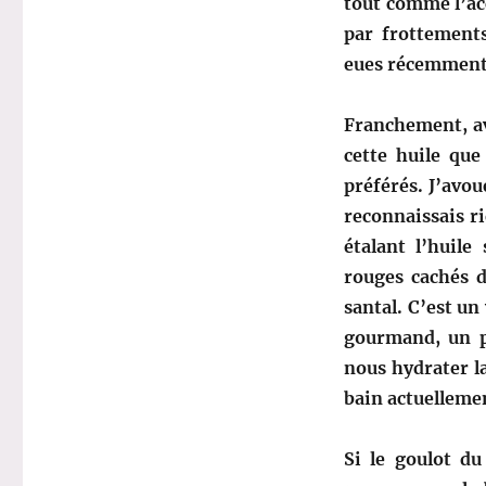
tout comme l’ac
par frottements
eues récemmen
Franchement, av
cette huile que
préférés. J’avou
reconnaissais r
étalant l’huil
rouges cachés d
santal. C’est un 
gourmand, un p
nous hydrater la
bain actuellemen
Si le goulot du