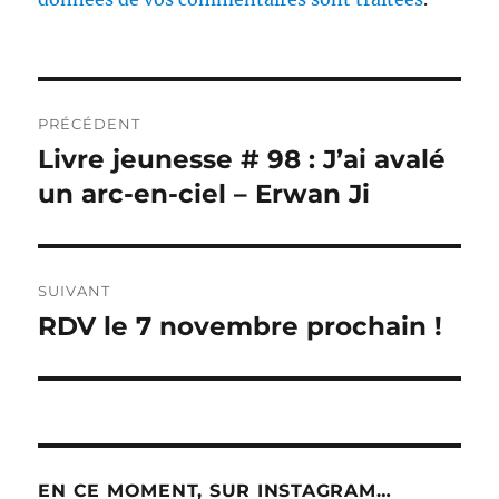
Navigation
PRÉCÉDENT
de
Livre jeunesse # 98 : J’ai avalé
Publication
précédente :
un arc-en-ciel – Erwan Ji
l’article
SUIVANT
RDV le 7 novembre prochain !
Publication
suivante :
EN CE MOMENT, SUR INSTAGRAM…