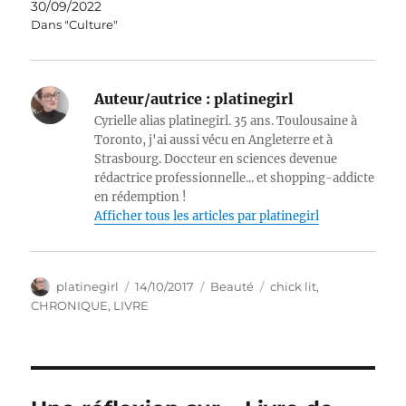
30/09/2022
Dans "Culture"
Auteur/autrice :
platinegirl
Cyrielle alias platinegirl. 35 ans. Toulousaine à
Toronto, j'ai aussi vécu en Angleterre et à
Strasbourg. Doccteur en sciences devenue
rédactrice professionnelle... et shopping-addicte
en rédemption !
Afficher tous les articles par platinegirl
Auteur
Publié
Catégories
Étiquettes
platinegirl
14/10/2017
Beauté
chick lit
,
le
CHRONIQUE
,
LIVRE