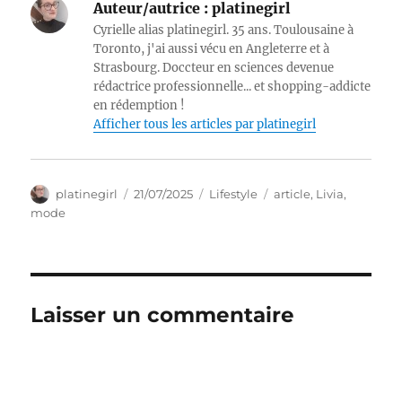
Auteur/autrice :
platinegirl
Cyrielle alias platinegirl. 35 ans. Toulousaine à
Toronto, j'ai aussi vécu en Angleterre et à
Strasbourg. Doccteur en sciences devenue
rédactrice professionnelle... et shopping-addicte
en rédemption !
Afficher tous les articles par platinegirl
Auteur
Publié
Catégories
Étiquettes
platinegirl
21/07/2025
Lifestyle
article
,
Livia
,
le
mode
Laisser un commentaire