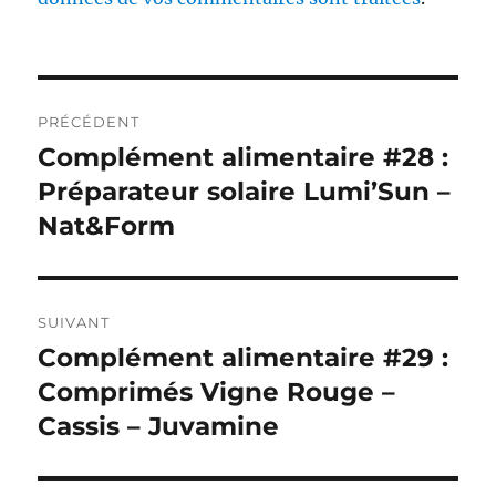
Navigation
PRÉCÉDENT
de
Complément alimentaire #28 :
Publication
précédente :
Préparateur solaire Lumi’Sun –
l’article
Nat&Form
SUIVANT
Complément alimentaire #29 :
Publication
suivante :
Comprimés Vigne Rouge –
Cassis – Juvamine