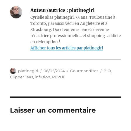
Auteur/autrice :
platinegirl
Cyrielle alias platinegirl. 35 ans. Toulousaine à
Toronto, j'ai aussi vécu en Angleterre et à
Strasbourg. Doccteur en sciences devenue
rédactrice professionnelle... et shopping-addicte
en rédemption !
Afficher tous les articles par platinegirl
Auteur
Publié
Catégories
Étiquettes
platinegirl
06/05/2024
Gourmandises
BIO
,
le
Clipper Teas
,
infusion
,
REVUE
Laisser un commentaire