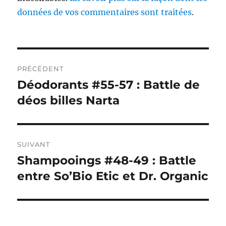
données de vos commentaires sont traitées
.
Navigation
PRÉCÉDENT
de
Déodorants #55-57 : Battle de
Publication
précédente :
déos billes Narta
l’article
SUIVANT
Shampooings #48-49 : Battle
Publication
suivante :
entre So’Bio Etic et Dr. Organic