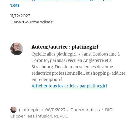
Teas
11/12/2023
Dans "Gourmandises"
Auteur/autrice :
platinegirl
Cyrielle alias platinegirl. 35 ans. Toulousaine à
Toronto, j'ai aussi vécu en Angleterre et à
Strasbourg. Doccteur en sciences devenue
rédactrice professionnelle... et shopping-addicte
en rédemption !
Afficher tous les articles par platinegirl
Auteur
Publié
Catégories
Étiquettes
platinegirl
06/11/2023
Gourmandises
BIO
,
le
Clipper Teas
,
infusion
,
REVUE