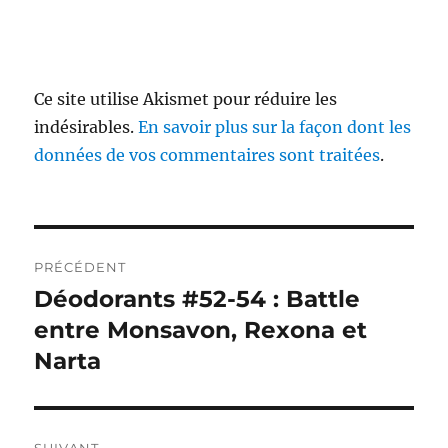
Ce site utilise Akismet pour réduire les
indésirables.
En savoir plus sur la façon dont les
données de vos commentaires sont traitées
.
Navigation
PRÉCÉDENT
de
Déodorants #52-54 : Battle
Publication
précédente :
entre Monsavon, Rexona et
l’article
Narta
SUIVANT