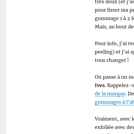
très doux (et j’
pour lisser ma pe
gommage 1 à 2 fo
Mais, au bout de 
Pour info, j’ai 
peeling) et j’ai
tous changer !
On passe à un mo
Ives
. Rappelez-vo
de la marque
. D
gommages à l’ab
Vraiment, avec le
exfoliée avec de