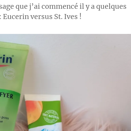
age que j’ai commencé il y a quelques
Eucerin versus St. Ives !