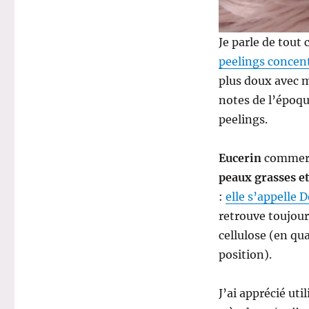
Je parle de tout 
peelings concent
plus doux avec 
notes de l’époqu
peelings.
Eucerin
commerc
peaux grasses e
:
elle s’appelle
retrouve toujou
cellulose (en qu
position).
J’ai apprécié ut