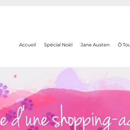
-addicte
Accueil
Spécial Noël
Jane Austen
Ô To