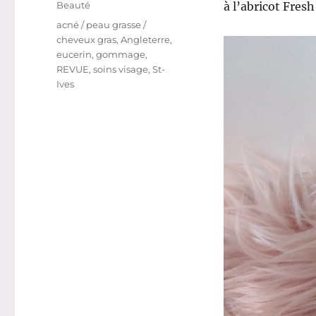
Catégories
Beauté
à l’abricot Fresh
Étiquettes
acné / peau grasse /
cheveux gras
,
Angleterre
,
eucerin
,
gommage
,
REVUE
,
soins visage
,
St-
Ives