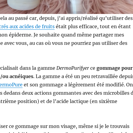
cela au passé car, depuis, j’ai appris/réalisé qu’utiliser des
rés aux acides de fruits
était plus efficace, tout en étant
mon épiderme. Je souhaite quand même partager mes
e avec vous, au cas où vous ne pourriez pas utiliser des
ialisait dans la gamme
DermoPurifyer
ce
gommage pour
t/ou acnéiques
. La gamme a été un peu retravaillée depui
 DermoPure
et son gommage a légèrement été modifié. On
rs dedans deux actions gommantes avec des microbilles 
atrième position) et de l’acide lactique (en sixième
iliser ce gommage sur mon visage, même si je le trouvais