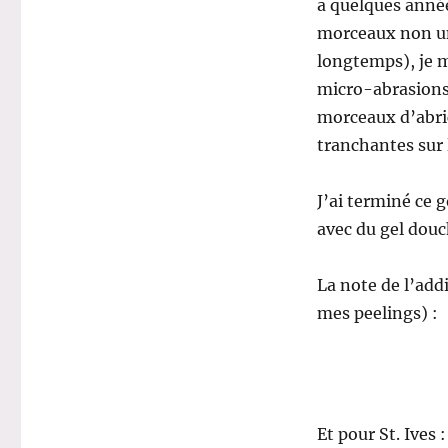
a quelques années
morceaux non un
longtemps), je m
micro-abrasions,
morceaux d’abric
tranchantes sur 
J’ai terminé ce 
avec du gel douc
La note de l’addi
mes peelings) :
Et pour St. Ives :