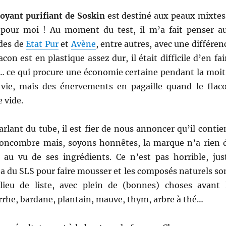
oyant purifiant de Soskin
est destiné aux peaux mixtes
t pour moi ! Au moment du test, il m’a fait penser a
ides de
Etat Pur
et
Avène
, entre autres, avec une différen
lacon est en plastique assez dur, il était difficile d’en fai
t… ce qui procure une économie certaine pendant la moit
vie, mais des énervements en pagaille quand le flac
 vide.
rlant du tube, il est fier de nous annoncer qu’il contie
 concombre mais, soyons honnêtes, la marque n’a rien 
 au vu de ses ingrédients. Ce n’est pas horrible, jus
 a du SLS pour faire mousser et les composés naturels so
lieu de liste, avec plein de (bonnes) choses avant 
rhe, bardane, plantain, mauve, thym, arbre à thé…