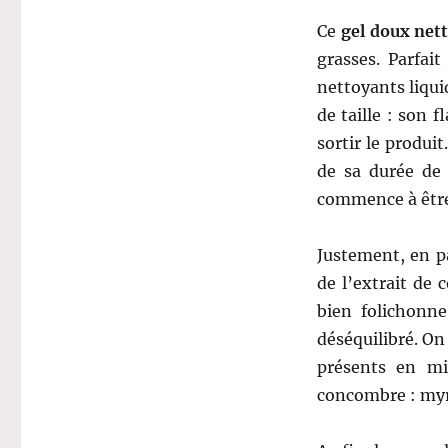
Ce
gel doux nett
grasses. Parfai
nettoyants liqu
de taille : son f
sortir le produi
de sa durée de 
commence à être
Justement, en pa
de l’extrait de
bien folichonne
déséquilibré. On
présents en mi
concombre : myr