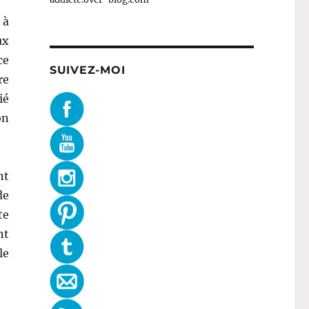
 à
ux
ce
SUIVEZ-MOI
re
ié
on
nt
de
te
nt
le