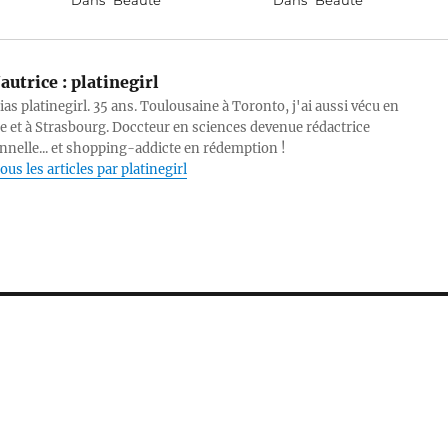
Dans "Beauté"
Dans "Beauté"
autrice :
platinegirl
lias platinegirl. 35 ans. Toulousaine à Toronto, j'ai aussi vécu en
e et à Strasbourg. Doccteur en sciences devenue rédactrice
nnelle... et shopping-addicte en rédemption !
ous les articles par platinegirl