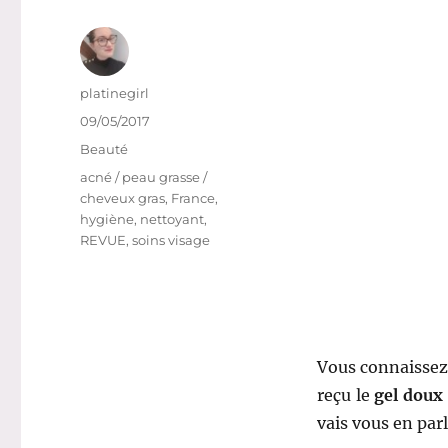
Auteur
platinegirl
Publié
09/05/2017
le
Catégories
Beauté
Étiquettes
acné / peau grasse /
cheveux gras
,
France
,
hygiène
,
nettoyant
,
REVUE
,
soins visage
Vous connaisse
reçu le
gel doux
vais vous en par