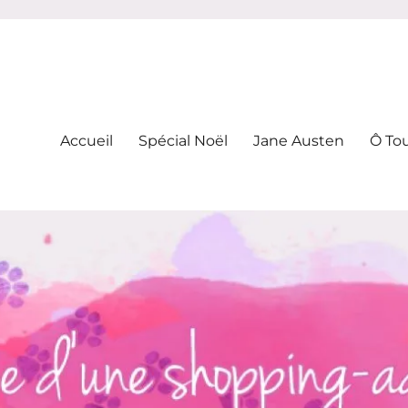
-addicte
Accueil
Spécial Noël
Jane Austen
Ô To