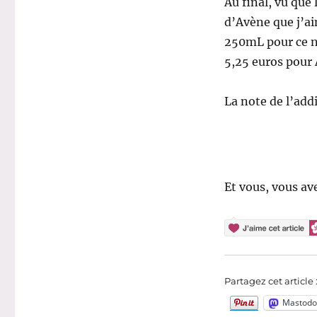
Au final, vu que
d’Avène que j’aim
250mL pour ce ne
5,25 euros pour A
La note de l’addi
Et vous, vous av
Partagez cet article 
Mastodo