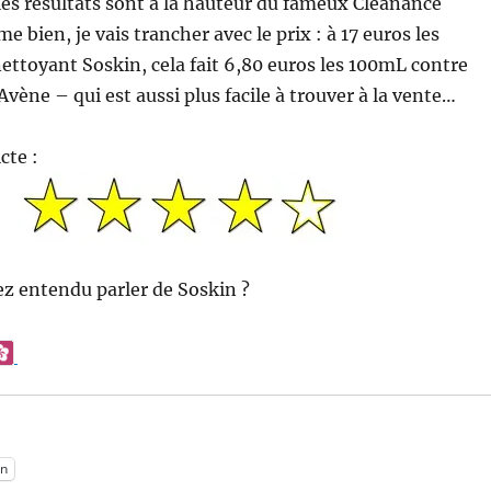
 les résultats sont à la hauteur du fameux Cleanance
e bien, je vais trancher avec le prix : à 17 euros les
ttoyant Soskin, cela fait 6,80 euros les 100mL contre
vène – qui est aussi plus facile à trouver à la vente…
cte :
ez entendu parler de Soskin ?
:
n