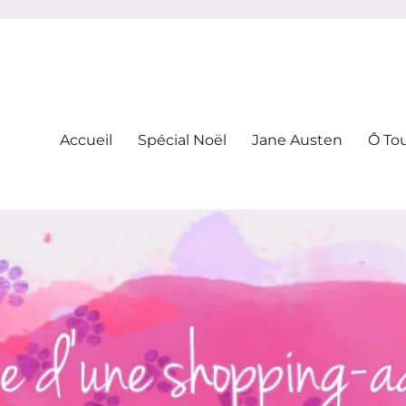
-addicte
Accueil
Spécial Noël
Jane Austen
Ô To