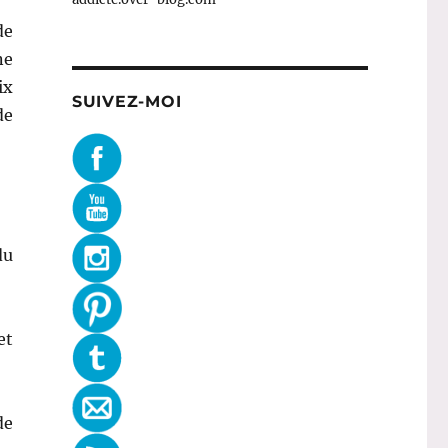
de
ne
ix
SUIVEZ-MOI
de
du
et
de