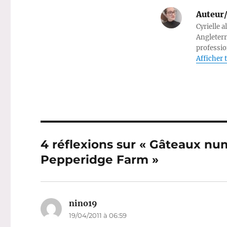
Auteur/
Cyrielle a
Angleterr
professio
Afficher t
4 réflexions sur « Gâteaux nu
Pepperidge Farm »
nino19
dit :
19/04/2011 à 06:59