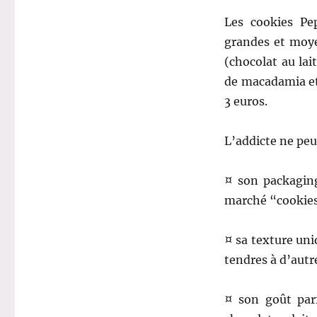
Les cookies Pe
grandes et moye
(chocolat au la
de macadamia et
3 euros.
L’addicte ne pe
¤ son packaging
marché “cookies
¤ sa texture uni
tendres à d’autr
¤ son goût parf