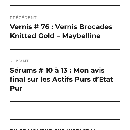
Navigation
PRÉCÉDENT
de
Vernis # 76 : Vernis Brocades
Publication
précédente :
Knitted Gold – Maybelline
l’article
SUIVANT
Sérums # 10 à 13 : Mon avis
Publication
suivante :
final sur les Actifs Purs d’Etat
Pur