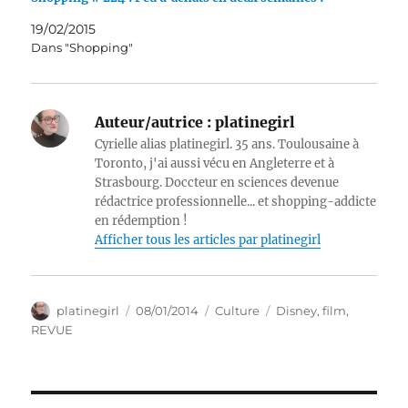
19/02/2015
Dans "Shopping"
Auteur/autrice :
platinegirl
Cyrielle alias platinegirl. 35 ans. Toulousaine à
Toronto, j'ai aussi vécu en Angleterre et à
Strasbourg. Doccteur en sciences devenue
rédactrice professionnelle... et shopping-addicte
en rédemption !
Afficher tous les articles par platinegirl
Auteur
Publié
Catégories
Étiquettes
platinegirl
08/01/2014
Culture
Disney
,
film
,
le
REVUE