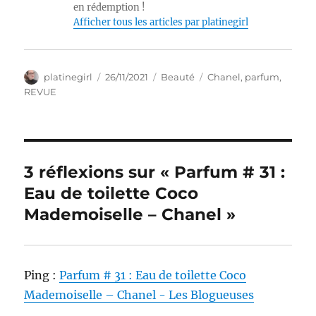
en rédemption !
Afficher tous les articles par platinegirl
Auteur
Publié
Catégories
Étiquettes
platinegirl
26/11/2021
Beauté
Chanel
,
parfum
,
le
REVUE
3 réflexions sur « Parfum # 31 :
Eau de toilette Coco
Mademoiselle – Chanel »
Ping :
Parfum # 31 : Eau de toilette Coco
Mademoiselle – Chanel - Les Blogueuses