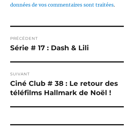
données de vos commentaires sont traitées
.
Navigation
PRÉCÉDENT
de
Série # 17 : Dash & Lili
Publication
précédente :
l’article
SUIVANT
Ciné Club # 38 : Le retour des
Publication
suivante :
téléfilms Hallmark de Noël !