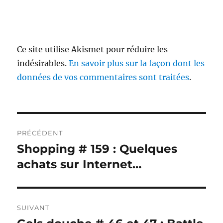
Ce site utilise Akismet pour réduire les
indésirables.
En savoir plus sur la façon dont les
données de vos commentaires sont traitées
.
Navigation
PRÉCÉDENT
de
Shopping # 159 : Quelques
Publication
précédente :
achats sur Internet…
l’article
SUIVANT
Publication