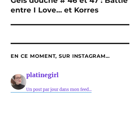
Gels douche # 46 et 47 : Battle
suivante :
entre I Love… et Korres
EN CE MOMENT, SUR INSTAGRAM…
platinegirl
Un post par jour dans mon feed...