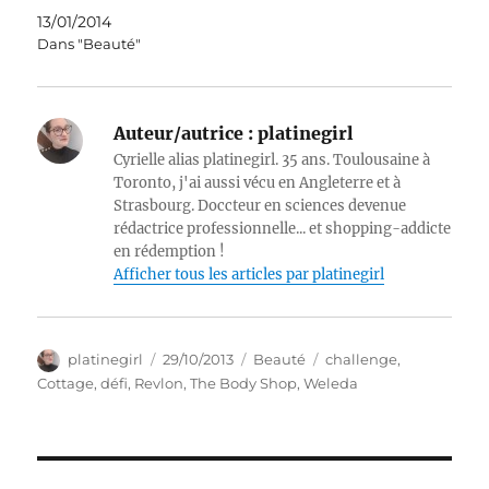
13/01/2014
Dans "Beauté"
Auteur/autrice :
platinegirl
Cyrielle alias platinegirl. 35 ans. Toulousaine à
Toronto, j'ai aussi vécu en Angleterre et à
Strasbourg. Doccteur en sciences devenue
rédactrice professionnelle... et shopping-addicte
en rédemption !
Afficher tous les articles par platinegirl
Auteur
Publié
Catégories
Étiquettes
platinegirl
29/10/2013
Beauté
challenge
,
le
Cottage
,
défi
,
Revlon
,
The Body Shop
,
Weleda