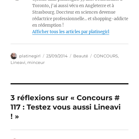
Toronto, j'ai aussi vécu en Angleterre et à
Strasbourg. Doccteur en sciences devenue
rédactrice professionnelle... et shopping-addicte
en rédemption !
Afficher tous les articles par platinegirl
Auteur
Publié
Catégories
Étiquettes
platinegirl
23/09/2014
Beauté
CONCOURS
,
le
Lineavi
,
minceur
3 réflexions sur « Concours #
117 : Testez vous aussi Lineavi
! »