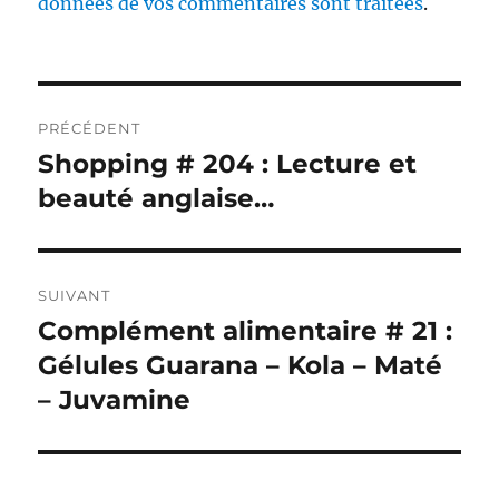
données de vos commentaires sont traitées
.
Navigation
PRÉCÉDENT
de
Shopping # 204 : Lecture et
Publication
précédente :
beauté anglaise…
l’article
SUIVANT
Complément alimentaire # 21 :
Publication
suivante :
Gélules Guarana – Kola – Maté
– Juvamine