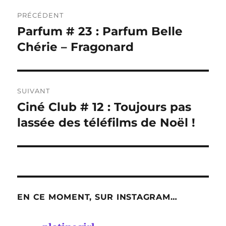
Navigation
PRÉCÉDENT
de
Parfum # 23 : Parfum Belle
Publication
précédente :
Chérie – Fragonard
l’article
SUIVANT
Ciné Club # 12 : Toujours pas
Publication
suivante :
lassée des téléfilms de Noël !
EN CE MOMENT, SUR INSTAGRAM…