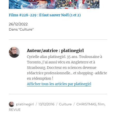
Films #228-229 : Il faut sauver Noël (1 et 2)
26/12/2022
Dans "Culture"
Auteur/autrice :
platinegirl
Cyrielle alias platinegirl. 35 ans. Toulousaine à
Toronto, j'ai aussi vécu en Angleterre et à
Strasbourg. Doccteur en sciences devenue
rédactrice professionnelle... et shopping-addicte
en rédemption !
Afficher tous les articles par platinegirl
Auteur
Publié
Catégories
Étiquettes
platinegirl
13/12/2016
Culture
CHRISTMAS
,
film
,
le
REVUE