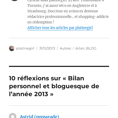
Cyrielle alias platinegirl. 35 ans. Toulousaine à
Toronto, j'ai aussi vécu en Angleterre et à
Strasbourg. Doccteur en sciences devenue
rédactrice professionnelle... et shopping-addicte
en rédemption !
Afficher tous les articles par platinegirl
Auteur
Publié
Catégories
Étiquettes
platinegirl
31/12/2013
Autres
bilan
,
BLOG
le
10 réflexions sur « Bilan
personnel et bloguesque de
l’année 2013 »
Astrid (myparade)
dit :