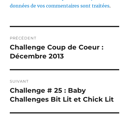
données de vos commentaires sont traitées
.
Navigation
PRÉCÉDENT
de
Challenge Coup de Coeur :
Publication
précédente :
Décembre 2013
l’article
SUIVANT
Challenge # 25 : Baby
Publication
suivante :
Challenges Bit Lit et Chick Lit