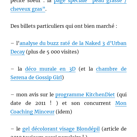
petite soeur : la
page spéciale “peau grasse /
cheveux gras”
.
Des billets particuliers qui ont bien marché :
– l’
analyse du buzz raté de la Naked 3 d’Urban
Decay
(plus de 5 000 visites)
– la
déco murale en 3D
(et la
chambre de
Serena de Gossip Girl
)
– mon avis sur le
programme KitchenDiet
(qui
date de 2011 ! ) et son concurrent
Mon
Coaching Minceur
(idem)
– le
gel décolorant visage Blondépil
(article de