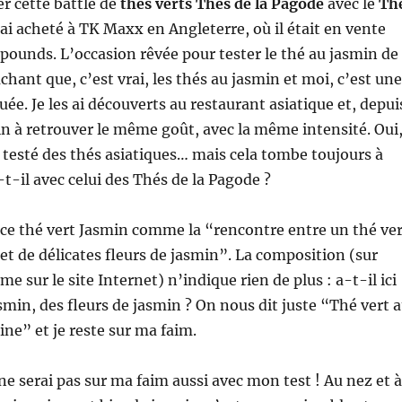
 cette battle de
thés verts Thés de la Pagode
avec le
Th
l’ai acheté à TK Maxx en Angleterre, où il était en vente
pounds. L’occasion rêvée pour tester le thé au jasmin de
chant que, c’est vrai, les thés au jasmin et moi, c’est une
ée. Je les ai découverts au restaurant asiatique et, depui
in à retrouver le même goût, avec la même intensité. Oui
testé des thés asiatiques… mais cela tombe toujours à
-t-il avec celui des Thés de la Pagode ?
ce thé vert Jasmin comme la “rencontre entre un thé ver
 et de délicates fleurs de jasmin”. La composition (sur
 sur le site Internet) n’indique rien de plus : a-t-il ici
smin, des fleurs de jasmin ? On nous dit juste “Thé vert 
ine” et je reste sur ma faim.
ne serai pas sur ma faim aussi avec mon test ! Au nez et à