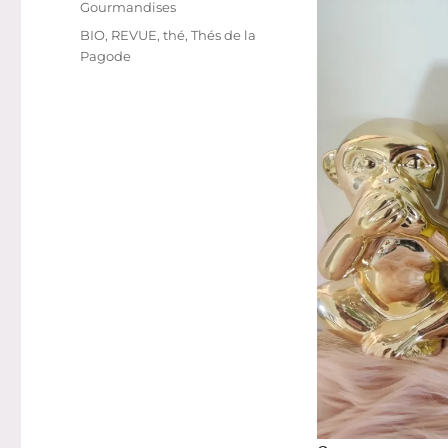
Catégories
Gourmandises
Étiquettes
BIO
,
REVUE
,
thé
,
Thés de la
Pagode