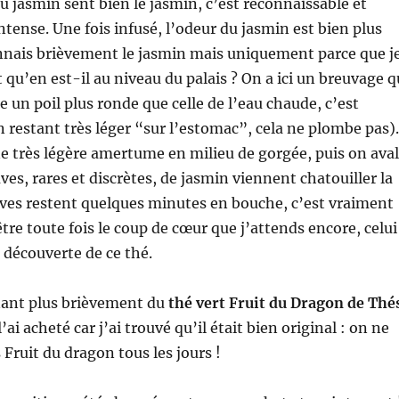
au jasmin sent bien le jasmin, c’est reconnaissable et
nse. Une fois infusé, l’odeur du jasmin est bien plus
onnais brièvement le jasmin mais uniquement parce que j
 qu’en est-il au niveau du palais ? On a ici un breuvage q
e un poil plus ronde que celle de l’eau chaude, c’est
n restant très léger “sur l’estomac”, cela ne plombe pas).
une très légère amertume en milieu de gorgée, puis on ava
ves, rares et discrètes, de jasmin viennent chatouiller la
uves restent quelques minutes en bouche, c’est vraiment
tre toute fois le coup de cœur que j’attends encore, celui
a découverte de ce thé.
ant plus brièvement du
thé vert Fruit du Dragon de Thé
l’ai acheté car j’ai trouvé qu’il était bien original : on ne
 Fruit du dragon tous les jours !