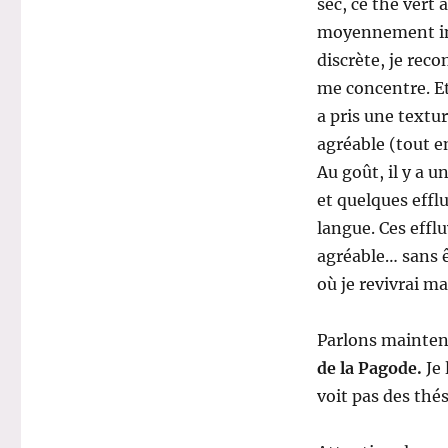
sec, ce thé vert 
moyennement inte
discrète, je rec
me concentre. Et
a pris une textur
agréable (tout e
Au goût, il y a 
et quelques efflu
langue. Ces effl
agréable… sans ê
où je revivrai m
Parlons mainten
de la Pagode.
Je 
voit pas des thés