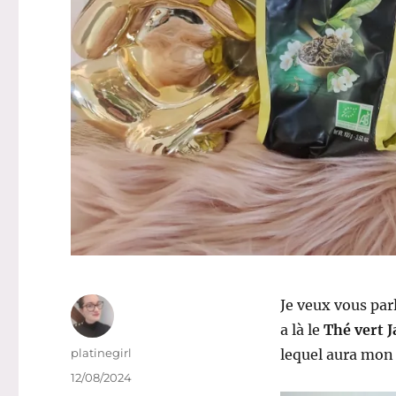
Je veux vous par
a là le
Thé vert 
Auteur
platinegirl
lequel aura mon 
Publié
12/08/2024
le