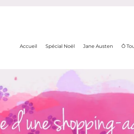
-addicte
Accueil
Spécial Noël
Jane Austen
Ô To