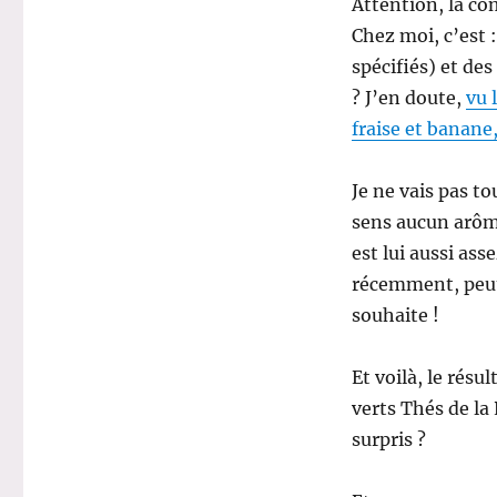
Attention, la c
Chez moi, c’est 
spécifiés) et des
? J’en doute,
vu 
fraise et banane,
Je ne vais pas to
sens aucun arôme
est lui aussi ass
récemment, peut-
souhaite !
Et voilà, le résu
verts Thés de la 
surpris ?