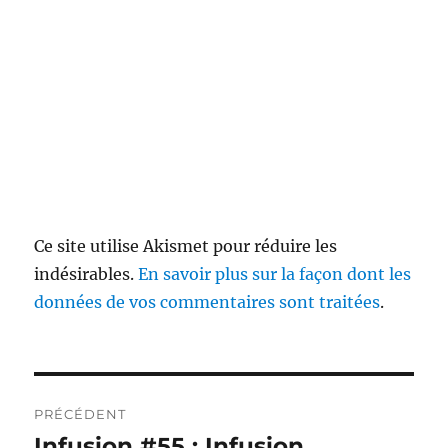
Ce site utilise Akismet pour réduire les
indésirables.
En savoir plus sur la façon dont les
données de vos commentaires sont traitées
.
Navigation
PRÉCÉDENT
de
Infusion #55 : Infusion
Publication