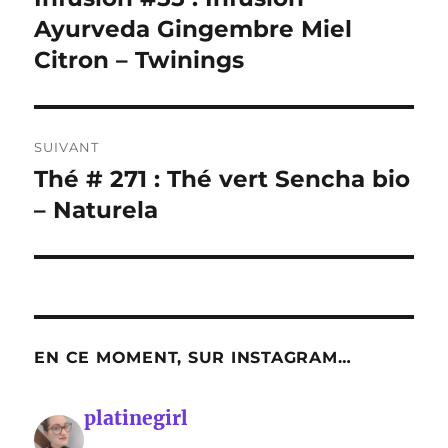
précédente :
Ayurveda Gingembre Miel
l’article
Citron – Twinings
SUIVANT
Thé # 271 : Thé vert Sencha bio
Publication
suivante :
– Naturela
EN CE MOMENT, SUR INSTAGRAM…
platinegirl