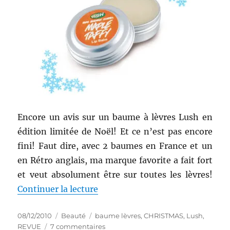
Encore un avis sur un baume à lèvres Lush en
édition limitée de Noël! Et ce n’est pas encore
fini! Faut dire, avec 2 baumes en France et un
en Rétro anglais, ma marque favorite a fait fort
et veut absolument être sur toutes les lèvres!
de « Soin des lèvres numéro 3: 
Continuer la lecture
Publié
Catégories
Étiquettes
08/12/2010
Beauté
baume lèvres
,
CHRISTMAS
,
Lush
,
le
sur
REVUE
7 commentaires