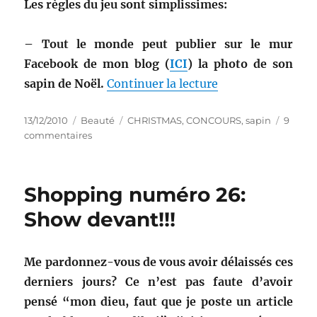
Les règles du jeu sont simplissimes:
– Tout le monde peut publier sur le mur
Facebook de mon blog (
ICI
) la photo de son
de « Concours num
sapin de Noël.
Continuer la lecture
Publié
Catégories
Étiquettes
13/12/2010
Beauté
CHRISTMAS
,
CONCOURS
,
sapin
9
le
sur
commentaires
Concours
numéro
3:
Shopping numéro 26:
Le
plus
Show devant!!!
beau
sapin
de
Me pardonnez-vous de vous avoir délaissés ces
Noël,
derniers jours? Ce n’est pas faute d’avoir
il
est
pensé “mon dieu, faut que je poste un article
chez