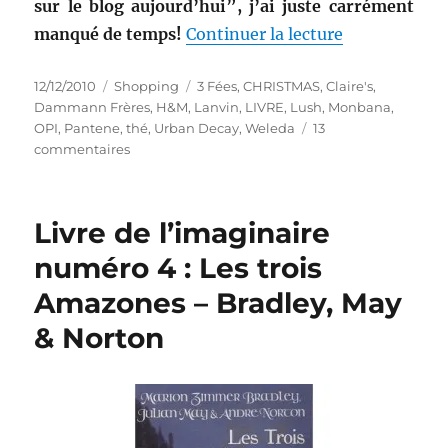
sur le blog aujourd’hui”, j’ai juste carrément
qui???
de « Shoppin
manqué de temps!
Continuer la lecture
Publié
Catégories
Étiquettes
12/12/2010
Shopping
3 Fées
,
CHRISTMAS
,
Claire's
,
le
Dammann Frères
,
H&M
,
Lanvin
,
LIVRE
,
Lush
,
Monbana
,
OPI
,
Pantene
,
thé
,
Urban Decay
,
Weleda
13
sur
commentaires
Shopping
numéro
26:
Livre de l’imaginaire
Show
devant!!!
numéro 4 : Les trois
Amazones – Bradley, May
& Norton