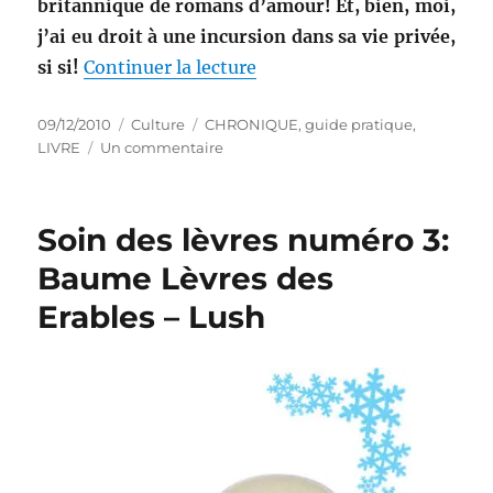
britannique de romans d’amour! Et, bien, moi,
j’ai eu droit à une incursion dans sa vie privée,
de « Guide pratique numéro
si si!
Continuer la lecture
Publié
Catégories
Étiquettes
09/12/2010
Culture
CHRONIQUE
,
guide pratique
,
le
sur
LIVRE
Un commentaire
Guide
pratique
numéro
Soin des lèvres numéro 3:
11
bis
Baume Lèvres des
:
Erables – Lush
Les
bonnes
manières
–
Lady
Cartland