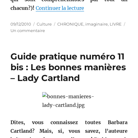
de « Livre de l’imagi
chacun?)!
Continuer la lecture
Publié
Catégories
Étiquettes
09/12/2010
Culture
CHRONIQUE
,
imaginaire
,
LIVRE
le
sur
Un commentaire
Livre
de
l’imaginaire
Guide pratique numéro 11
numéro
4
bis : Les bonnes manières
:
– Lady Cartland
Les
trois
Amazones
–
Bradley,
May
&
Norton
Dites, vous connaissez toutes Barbara
Cartland? Mais, si, vous savez, l’auteure