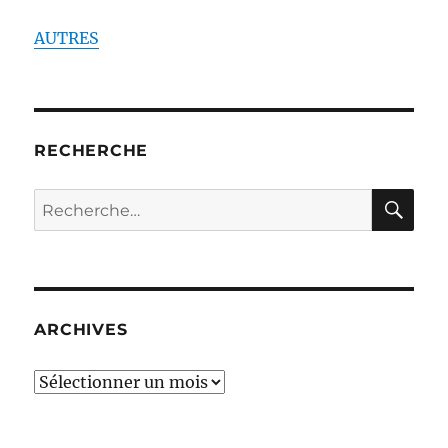
AUTRES
RECHERCHE
RE
Recherche
pour :
ARCHIVES
ARCHIVES