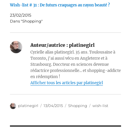
Wish-list # 31 : De futurs craquages au rayon beauté ?
23/02/2015
Dans "Shopping"
Auteur/autrice :
platinegirl
Cyrielle alias platinegirl. 35 ans. Toulousaine à
Toronto, j'ai aussi vécu en Angleterre et à
Strasbourg. Doccteur en sciences devenue
rédactrice professionnelle... et shopping-addicte
en rédemption !
Afficher tous les articles par platinegirl
Auteur
Publié
Catégories
Étiquettes
platinegirl
13/04/2015
Shopping
wish-list
le