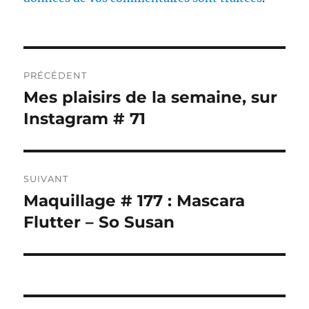
Navigation
PRÉCÉDENT
de
Mes plaisirs de la semaine, sur
Publication
précédente :
Instagram # 71
l’article
SUIVANT
Maquillage # 177 : Mascara
Publication
suivante :
Flutter – So Susan