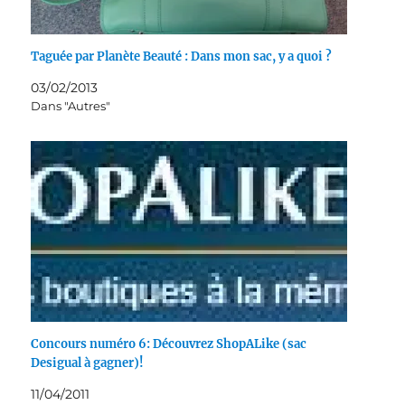
Taguée par Planète Beauté : Dans mon sac, y a quoi ?
03/02/2013
Dans "Autres"
Concours numéro 6: Découvrez ShopALike (sac
Desigual à gagner)!
11/04/2011