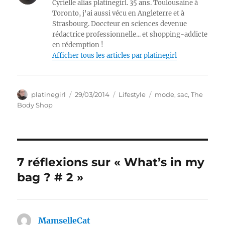
Cyrielle alias platinegirl. 35 ans. Toulousaine à
Toronto, j'ai aussi vécu en Angleterre et à
Strasbourg. Doccteur en sciences devenue
rédactrice professionnelle... et shopping-addicte
en rédemption !
Afficher tous les articles par platinegirl
Auteur
Publié
Catégories
Étiquettes
platinegirl
29/03/2014
Lifestyle
mode
,
sac
,
The
le
Body Shop
7 réflexions sur « What’s in my
bag ? # 2 »
MamselleCat
dit :