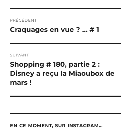
Navigation
PRÉCÉDENT
de
Craquages en vue ? … # 1
Publication
précédente :
l’article
SUIVANT
Shopping # 180, partie 2 :
Publication
suivante :
Disney a reçu la Miaoubox de
mars !
EN CE MOMENT, SUR INSTAGRAM…