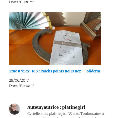
Dans "Culture"
Truc # 71 ex-100 : Patchs points noirs nez – Joliderm
29/06/2017
Dans "Beauté"
Auteur/autrice :
platinegirl
Cyrielle alias platinegirl. 35 ans. Toulousaine à