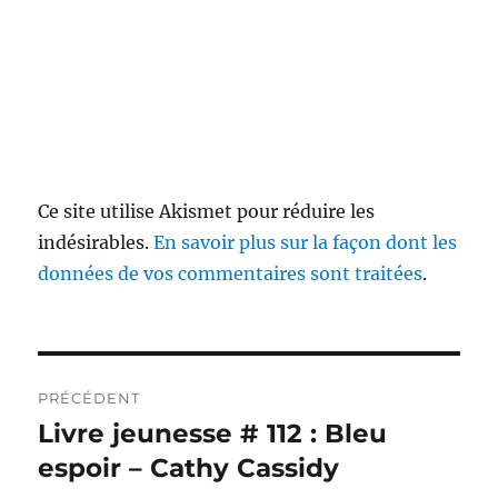
Ce site utilise Akismet pour réduire les
indésirables.
En savoir plus sur la façon dont les
données de vos commentaires sont traitées
.
Navigation
PRÉCÉDENT
de
Livre jeunesse # 112 : Bleu
Publication
précédente :
espoir – Cathy Cassidy
l’article