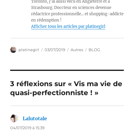
Toronto, j'ai aussi vécu en Angleterre et à
Strasbourg. Doccteur en sciences devenue
rédactrice professionnelle... et shopping-addicte
en rédemption !
Afficher tous les articles par platinegirl
Auteur
Publié
Catégories
Étiquettes
platinegirl
03/07/2019
Autres
BLOG
le
3 réflexions sur « Vis ma vie de
quasi-perfectionniste ! »
Lalutotale
dit :
04/07/2019 à 15:39