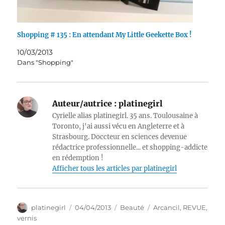
Shopping # 135 : En attendant My Little Geekette Box !
10/03/2013
Dans "Shopping"
Auteur/autrice :
platinegirl
Cyrielle alias platinegirl. 35 ans. Toulousaine à
Toronto, j'ai aussi vécu en Angleterre et à
Strasbourg. Doccteur en sciences devenue
rédactrice professionnelle... et shopping-addicte
en rédemption !
Afficher tous les articles par platinegirl
Auteur
Publié
Catégories
Étiquettes
platinegirl
04/04/2013
Beauté
Arcancil
,
REVUE
,
le
vernis