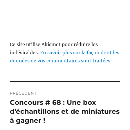
Ce site utilise Akismet pour réduire les
indésirables.
En savoir plus sur la façon dont les
données de vos commentaires sont traitées
.
Navigation
PRÉCÉDENT
de
Concours # 68 : Une box
Publication
précédente :
d’échantillons et de miniatures
l’article
à gagner !