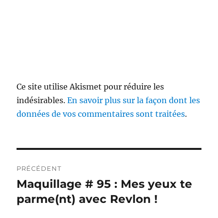
Ce site utilise Akismet pour réduire les
indésirables.
En savoir plus sur la façon dont les
données de vos commentaires sont traitées
.
Navigation
PRÉCÉDENT
de
Maquillage # 95 : Mes yeux te
Publication
précédente :
parme(nt) avec Revlon !
l’article