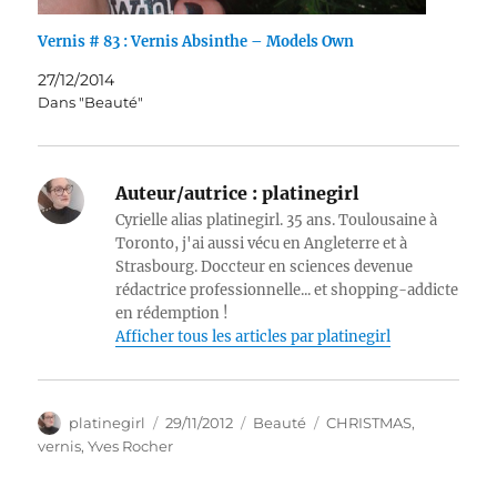
Vernis # 83 : Vernis Absinthe – Models Own
27/12/2014
Dans "Beauté"
Auteur/autrice :
platinegirl
Cyrielle alias platinegirl. 35 ans. Toulousaine à
Toronto, j'ai aussi vécu en Angleterre et à
Strasbourg. Doccteur en sciences devenue
rédactrice professionnelle... et shopping-addicte
en rédemption !
Afficher tous les articles par platinegirl
Auteur
Publié
Catégories
Étiquettes
platinegirl
29/11/2012
Beauté
CHRISTMAS
,
le
vernis
,
Yves Rocher