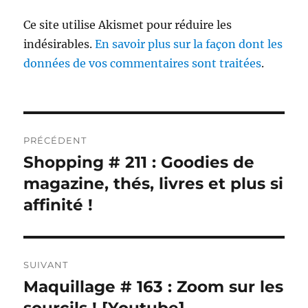
Ce site utilise Akismet pour réduire les
indésirables.
En savoir plus sur la façon dont les
données de vos commentaires sont traitées
.
Navigation
PRÉCÉDENT
de
Shopping # 211 : Goodies de
Publication
précédente :
magazine, thés, livres et plus si
l’article
affinité !
SUIVANT
Maquillage # 163 : Zoom sur les
Publication
suivante :