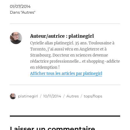
01/07/2014
Dans "Autres"
Auteur/autrice :
platinegirl
Cyrielle alias platinegirl. 35 ans. Toulousaine à
Toronto, j'ai aussi vécu en Angleterre et à
Strasbourg. Doccteur en sciences devenue
rédactrice professionnelle... et shopping-addicte
en rédemption !
Afficher tous les articles par platinegirl
Auteur
Publié
Catégories
Étiquettes
platinegirl
10/11/2014
Autres
tops/flops
le
Laisser un commentaire