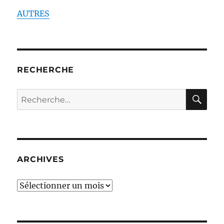
AUTRES
RECHERCHE
RE
Recherche
pour :
ARCHIVES
ARCHIVES