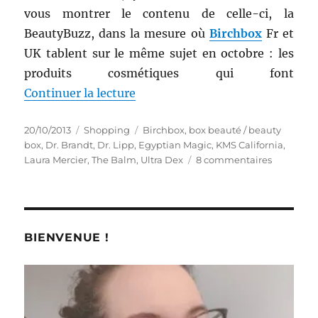
vous montrer le contenu de celle-ci, la
BeautyBuzz, dans la mesure où
Birchbox
Fr et
UK tablent sur le même sujet en octobre : les
produits cosmétiques qui font
de « Shopping # 158 bis : J’ai r
Continuer la lecture
Publié
Catégories
Étiquettes
20/10/2013
Shopping
Birchbox
,
box beauté / beauty
le
box
,
Dr. Brandt
,
Dr. Lipp
,
Egyptian Magic
,
KMS California
,
sur
Laura Mercier
,
The Balm
,
Ultra Dex
8 commentaires
Shopping
#
158
bis
:
BIENVENUE !
J’ai
reçu
la
Birchbox
UK