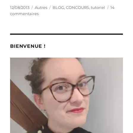
Publié
Catégories
Étiquettes
12/08/2013
Autres
BLOG
,
CONCOURS
,
tutoriel
14
le
sur
commentaires
Tutoriel
concours
:
Dépouiller
plus
BIENVENUE !
facilement
avec
Google
Drive