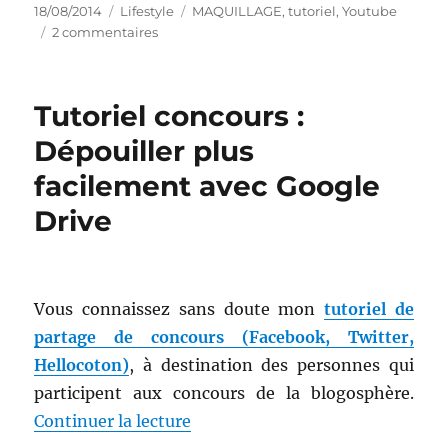
Publié
Catégories
Étiquettes
18/08/2014
Lifestyle
MAQUILLAGE
,
tutoriel
,
Youtube
le
sur
2 commentaires
Maquillage
#
158
Tutoriel concours :
:
Easy
Dépouiller plus
holiday
facilement avec Google
makeup
[Youtube]
Drive
Vous connaissez sans doute mon
tutoriel de
partage de concours (Facebook, Twitter,
Hellocoton)
, à destination des personnes qui
participent aux concours de la blogosphère.
de « Tutoriel concours : Dépouil
Continuer la lecture