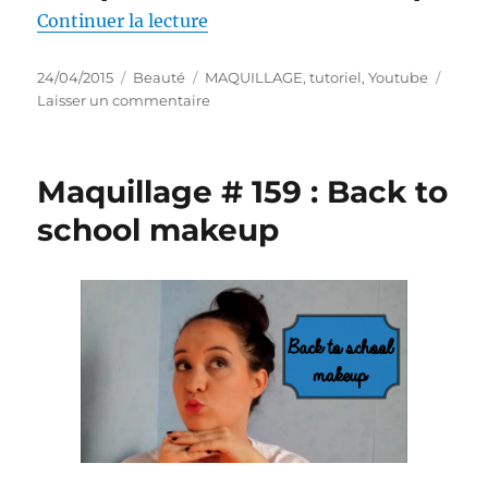
de « Maquillage # 179 : Halo vert
Continuer la lecture
Publié
Catégories
Étiquettes
24/04/2015
Beauté
MAQUILLAGE
,
tutoriel
,
Youtube
le
sur
Laisser un commentaire
Maquillage
#
179
Maquillage # 159 : Back to
:
Halo
school makeup
vert
printanier
–
inspiré
de
Poison
Ivy