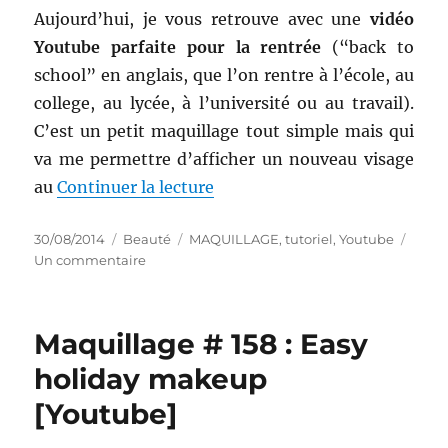
Aujourd’hui, je vous retrouve avec une
vidéo
Youtube parfaite pour la rentrée
(“back to
school” en anglais, que l’on rentre à l’école, au
college, au lycée, à l’université ou au travail).
C’est un petit maquillage tout simple mais qui
va me permettre d’afficher un nouveau visage
de « Maquillage # 159 : Back
au
Continuer la lecture
Publié
Catégories
Étiquettes
30/08/2014
Beauté
MAQUILLAGE
,
tutoriel
,
Youtube
le
sur
Un commentaire
Maquillage
#
159
Maquillage # 158 : Easy
:
Back
holiday makeup
to
[Youtube]
school
makeup