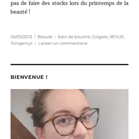
pas de faire des stocks lors du printemps de la
beauté !
Publié
Catégories
Étiquettes
06/05/2013
Beauté
bain de bouche
,
Colgate
,
REVUE
,
le
sur
Tonigencyl
Laisser un commentaire
Bains
de
bouche
#
2
BIENVENUE !
et
3
:
Bain
de
bouche
Plax
Multi-
Protection