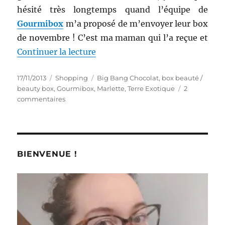
hésité très longtemps quand l’équipe de
Gourmibox
m’a proposé de m’envoyer leur box
de novembre ! C’est ma maman qui l’a reçue et
de « Shopping # 162, partie 3 : 
Continuer la lecture
Publié
Catégories
Étiquettes
17/11/2013
Shopping
Big Bang Chocolat
,
box beauté /
le
beauty box
,
Gourmibox
,
Marlette
,
Terre Exotique
2
sur
commentaires
Shopping
#
162,
partie
3
BIENVENUE !
:
Gourmibox,
la
box
des
foodistas