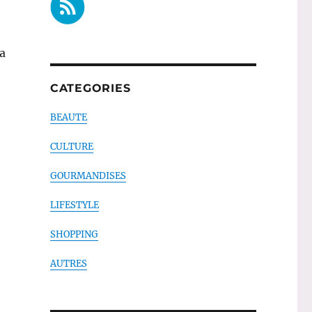
la
CATEGORIES
 Dr. Hauschka et SkinFood »
BEAUTE
CULTURE
GOURMANDISES
LIFESTYLE
SHOPPING
AUTRES