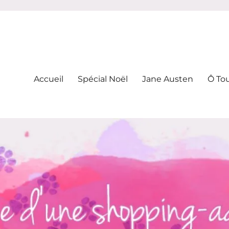
-addicte
Accueil
Spécial Noël
Jane Austen
Ô To