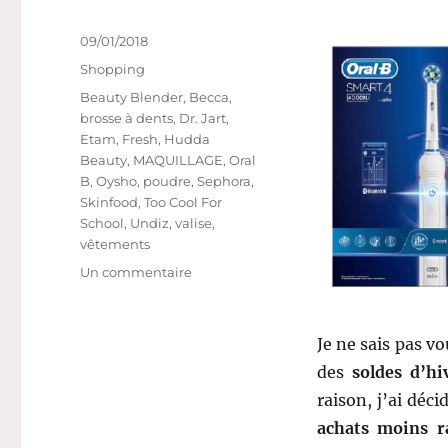
SkinFood
Publié
09/01/2018
le
Catégories
Shopping
Étiquettes
Beauty Blender
,
Becca
,
brosse à dents
,
Dr. Jart
,
Etam
,
Fresh
,
Hudda
Beauty
,
MAQUILLAGE
,
Oral
B
,
Oysho
,
poudre
,
Sephora
,
Skinfood
,
Too Cool For
School
,
Undiz
,
valise
,
vêtements
sur
Un commentaire
Wish-
list
#
Je ne sais pas v
38
des
soldes d’hi
:
Prêtes
raison, j’ai déci
pour
achats moins r
les