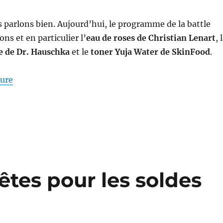
 parlons bien. Aujourd’hui, le programme de la battle
ons et en particulier l’
eau de roses de Christian Lenart
, 
te de Dr. Hauschka
et le
toner Yuja Water de SkinFood
.
de « Lotions #35-36 : Battle entre Christian Lenart,
ture
rêtes pour les soldes