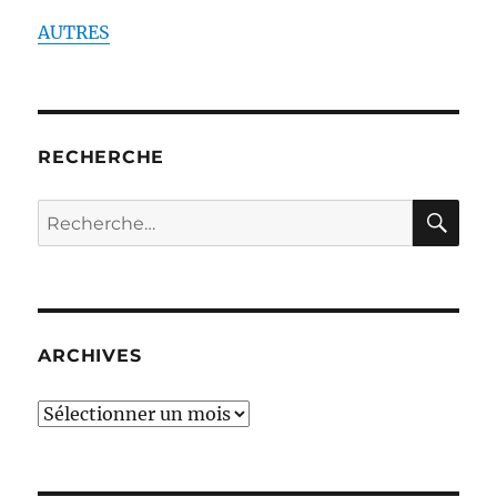
AUTRES
RECHERCHE
RE
Recherche
pour :
ARCHIVES
ARCHIVES