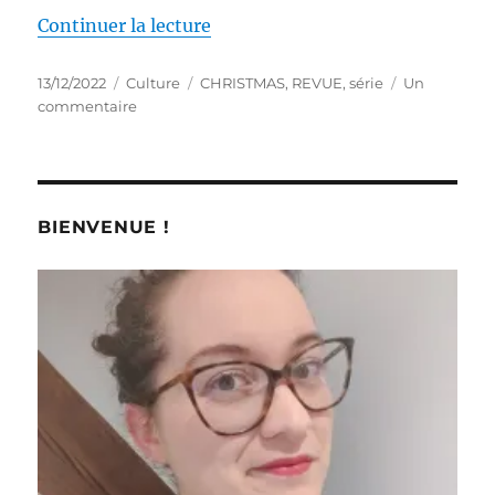
de « Série #19 : Home for Chris
Continuer la lecture
Publié
Catégories
Étiquettes
13/12/2022
Culture
CHRISTMAS
,
REVUE
,
série
Un
le
sur
commentaire
Série
#19
:
Home
for
BIENVENUE !
Christmas