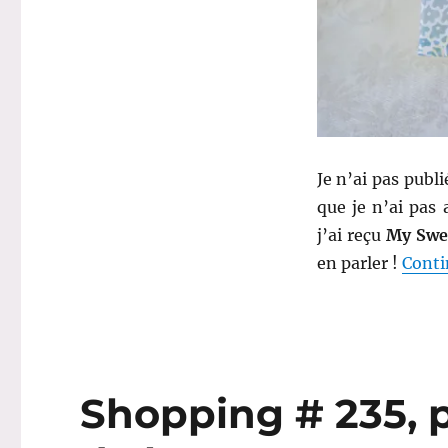
Box
de
juillet
est
arrivée
!
Je n’ai pas publ
que je n’ai pas
j’ai reçu
My Swee
en parler !
Conti
Shopping # 235, p