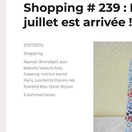
Shopping # 239 :
juillet est arrivée 
Publié
27/07/2015
le
Catégories
Shopping
Étiquettes
Apaisyl
,
Blondépil
,
box
beauté / beauty box
,
Essence
,
Institut Karité
Paris
,
Les Petits Plaisirs
,
My
Sweetie Box
,
Oscar Bijoux
sur
2 commentaires
Shopping
#
239
:
My
Sweetie