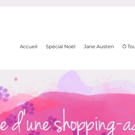
-addicte
Accueil
Spécial Noël
Jane Austen
Ô To