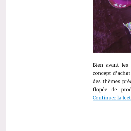
:
Découverte
de
la
BeTrousse
Songe
d’Eté
Bien avant les 
concept d’achat
des thèmes préc
flopée de prod
Continuer la lec