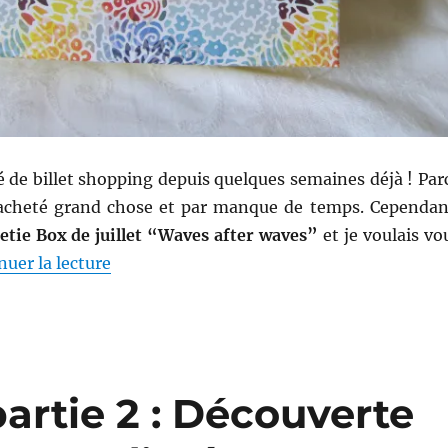
ié de billet shopping depuis quelques semaines déjà ! Par
 acheté grand chose et par manque de temps. Cependan
tie Box de juillet “Waves after waves”
et je voulais vo
de « Shopping # 239 : My Sweetie Box de jui
nuer la lecture
artie 2 : Découverte