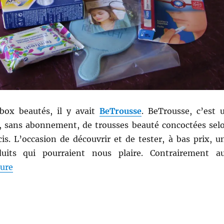
box beautés, il y avait
BeTrousse
. BeTrousse, c’est 
, sans abonnement, de trousses beauté concoctées sel
is. L’occasion de découvrir et de tester, à bas prix, u
uits qui pourraient nous plaire. Contrairement a
de « Shopping # 235, partie 2 : Découverte de la BeT
ture