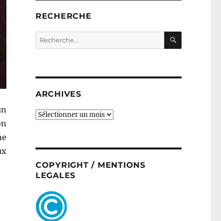
RECHERCHE
RECHERC
Recherche
pour :
ARCHIVES
un
ARCHIVES
on
ne
ux
rousse Songe d’Eté »
COPYRIGHT / MENTIONS
LEGALES