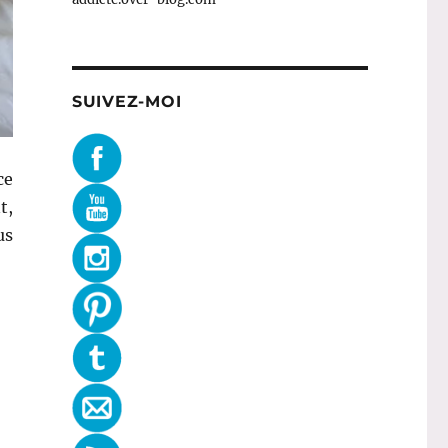
SUIVEZ-MOI
ce
t,
us
llet est arrivée ! »