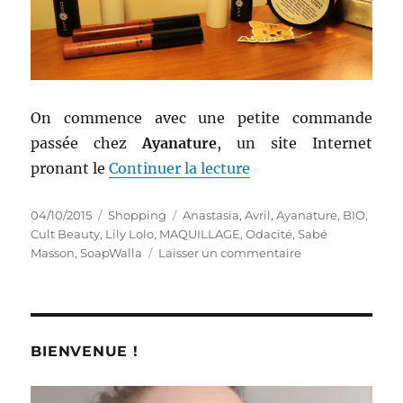
On commence avec une petite commande
passée chez
Ayanature
, un site Internet
de « Shopping # 247 :
pronant le
Continuer la lecture
Publié
Catégories
Étiquettes
04/10/2015
Shopping
Anastasia
,
Avril
,
Ayanature
,
BIO
,
le
Cult Beauty
,
Lily Lolo
,
MAQUILLAGE
,
Odacité
,
Sabé
sur
Masson
,
SoapWalla
Laisser un commentaire
Shopping
#
247
:
Suite
BIENVENUE !
de
craquages,
feat.