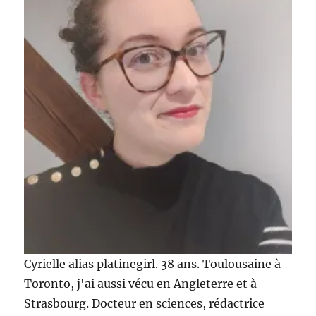
Ayanature
et
Cult
Beauty
Cyrielle alias platinegirl. 38 ans. Toulousaine à
Toronto, j'ai aussi vécu en Angleterre et à
Strasbourg. Docteur en sciences, rédactrice