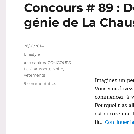
Concours # 89 : D
génie de La Chaus
Publié
28/01/2014
le
Catégories
Lifestyle
Étiquettes
accessoires
,
CONCOURS
,
La Chaussette Noire
,
vêtements
Imaginez un peu.
sur
9 commentaires
Vous vous lovez 
Concours
#
commencez à vo
89
Pourquoi t’as al
:
est encore une f
Découvrez
l’idée
lit…
Continuer la
de
génie