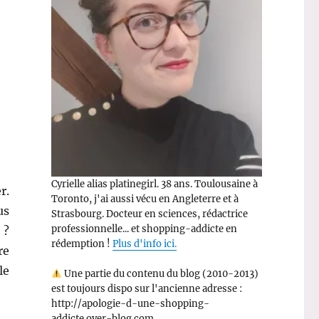
Cyrielle alias platinegirl. 38 ans. Toulousaine à
r.
Toronto, j'ai aussi vécu en Angleterre et à
us
Strasbourg. Docteur en sciences, rédactrice
professionnelle... et shopping-addicte en
 ?
rédemption !
Plus d'info ici.
re
le
Une partie du contenu du blog (2010-2013)
est toujours dispo sur l'ancienne adresse :
e La Chaussette Noire ! »
http://apologie-d-une-shopping-
addicte.over-blog.com