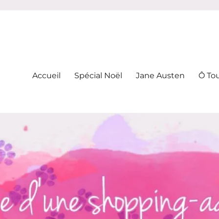
-addicte
Accueil
Spécial Noël
Jane Austen
Ô To