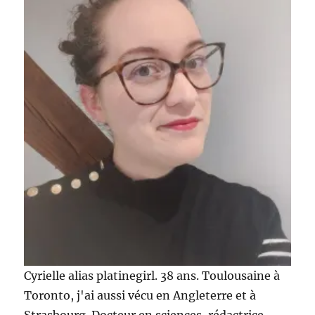
en
toi
avec
Kokeshi
Parfums
!
Cyrielle alias platinegirl. 38 ans. Toulousaine à
Toronto, j'ai aussi vécu en Angleterre et à