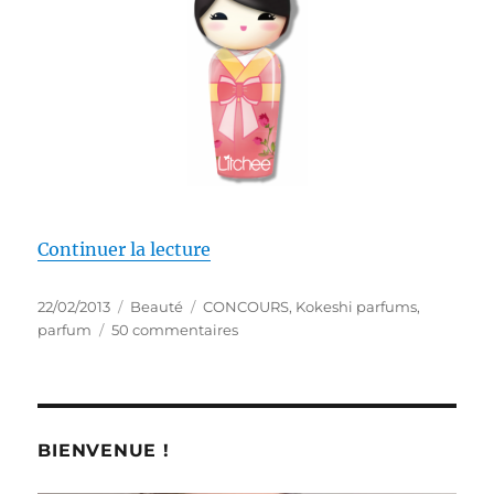
de « Concours # 62 : Le kawaii e
Continuer la lecture
Publié
Catégories
Étiquettes
22/02/2013
Beauté
CONCOURS
,
Kokeshi parfums
,
le
sur
parfum
50 commentaires
Concours
#
62
:
Le
BIENVENUE !
kawaii
est