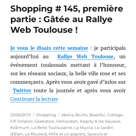
Shopping # 145, première
partie : Gâtée au Rallye
Web Toulouse !
Je vous le disais cette semaine
: je participais
aujourd’hui au
Rallye Web Toulouse
, un
événement toulousain mettant à l’honneur,
sur les réseaux sociaux, la belle ville rose et ses
commerçants. Après vous avoir gavé d’infos sur
Twitter
toute la journée et après vous avoir
de « Shopping # 145, première pa
Continuer la lecture
Publié
Catégories
Étiquettes
22/06/2013
Shopping
Abelis
,
Bo.Ho
,
Boatiful
,
Cottage
,
le
Fifi Jolipois
,
Geekstore
,
Hellocoton
,
Kaqoty & les Squaws
,
Kidimum
,
La Belle Toulousaine
,
La Mucca
,
Le Jardin
d'Elen
,
Le Routard
,
Mille et un papiers
,
Saveurs et