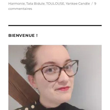
Harmonie
,
Tata Bidule
,
TOULOUSE
,
Yankee Candle
9
sur
commentaires
Shopping
#
145,
première
partie
BIENVENUE !
:
Gâtée
au
Rallye
Web
Toulouse
!