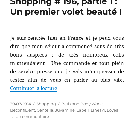
Shopping # 196, partie 1 :
:
When
Un premier volet beauté !
beauty
meet
high
tech
Je suis rentrée hier en France et je peux vous
dire que mon séjour a commencé sous de très
bons auspices : de très nombreux colis
m’attendaient ! Une commande et tout plein
de service presse que je vais m’empresser de
tester afin de vous en parler au plus vite.
de « Shopping # 196, partie 1 : 
Continuer la lecture
Publié
Catégories
Étiquettes
30/07/2014
Shopping
Bath and Body Works
,
le
BeconfiDent
,
Centella
,
Juvamine
,
Labell
,
Lineavi
,
Lovea
sur
Un commentaire
Shopping
#