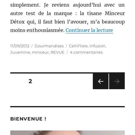
simplement. Je reviens aujourd’hui avec un
autre test de la marque : la tisane Minceur
Détox qui, il faut bien l’avouer, m’a beaucoup
de « Infu
moins enthousiasmée.
Continuer la lecture
Publié
Catégories
Étiquettes
11/09/2012
Gourmandises
CelliFlore
,
infusion
,
le
sur
Juvamine
,
minceur
,
REVUE
4 commentaires
Infusion
#
18
:
Pagination
PAGE
2
Tisane
Minceur
PAG
des
Détox
E
–
PRÉ
publications
CÉD
Celliflore
ENT
BIENVENUE !
E