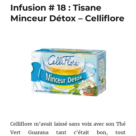
196,
Infusion # 18 : Tisane
partie
1
Minceur Détox – Celliflore
:
Un
premier
volet
beauté
!
Celliflore m’avait laissé sans voix avec son Thé
Vert Guarana tant c’était bon, tout