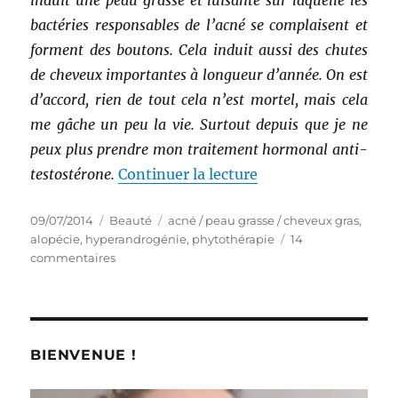
bactéries responsables de l’acné se complaisent et
forment des boutons. Cela induit aussi des chutes
de cheveux importantes à longueur d’année. On est
d’accord, rien de tout cela n’est mortel, mais cela
me gâche un peu la vie. Surtout depuis que je ne
peux plus prendre mon traitement hormonal anti-
de « Moi & ma peau g
testostérone.
Continuer la lecture
Publié
Catégories
Étiquettes
09/07/2014
Beauté
acné / peau grasse / cheveux gras
,
le
alopécie
,
hyperandrogénie
,
phytothérapie
14
sur
commentaires
Moi
&
ma
peau
grasse,
BIENVENUE !
partie
5