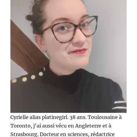
:
la
phytothérapie
contre
l’acné
Cyrielle alias platinegirl. 38 ans. Toulousaine à
Toronto, j'ai aussi vécu en Angleterre et à
Strasbourg. Docteur en sciences, rédactrice