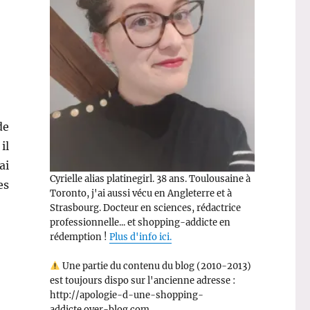
de
il
ai
Cyrielle alias platinegirl. 38 ans. Toulousaine à
es
Toronto, j'ai aussi vécu en Angleterre et à
er Halloween ! (MAJ) »
Strasbourg. Docteur en sciences, rédactrice
professionnelle... et shopping-addicte en
rédemption !
Plus d'info ici.
Une partie du contenu du blog (2010-2013)
est toujours dispo sur l'ancienne adresse :
http://apologie-d-une-shopping-
addicte.over-blog.com