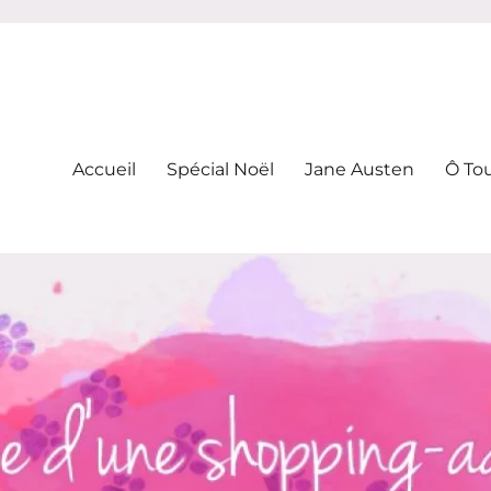
-addicte
Accueil
Spécial Noël
Jane Austen
Ô To