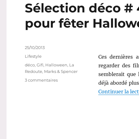
Sélection déco # 
pour fêter Hallow
Publié
25/10/2013
le
Catégories
Lifestyle
Ces dernières 
Étiquettes
déco
,
Gifi
,
Halloween
,
La
regarder des f
Redoute
,
Marks & Spencer
semblerait que 
sur
3 commentaires
déjà abordé plus
Sélection
Continuer la lec
déco
#
4
:
5
accessoires
déco
pour