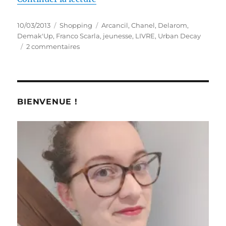
Publié
Catégories
Étiquettes
10/03/2013
Shopping
Arcancil
,
Chanel
,
Delarom
,
le
Demak'Up
,
Franco Scarla
,
jeunesse
,
LIVRE
,
Urban Decay
sur
2 commentaires
Shopping
#
135
:
En
BIENVENUE !
attendant
My
Little
Geekette
Box
!