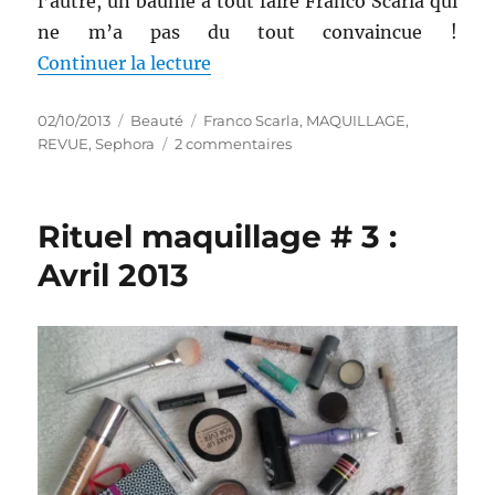
l’autre, un baume à tout faire Franco Scarla qui
ne m’a pas du tout convaincue !
de « Maquillages # 135 et 136 : 
Continuer la lecture
Publié
Catégories
Étiquettes
02/10/2013
Beauté
Franco Scarla
,
MAQUILLAGE
,
le
sur
REVUE
,
Sephora
2 commentaires
Maquillages
#
135
Rituel maquillage # 3 :
et
136
Avril 2013
:
Battle
entre
Sephora
et
Franco
Scarla