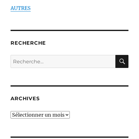
AUTRES
RECHERCHE
RE
Recherche
pour :
ARCHIVES
ARCHIVES