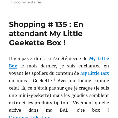
sur
2 commentaires
Rituel
maquillage
#
Shopping # 135 : En
3
:
attendant My Little
Avril
Geekette Box !
2013
Il y a pas à dire : si j’ai été déçue de
My Little
Box
le mois dernier, je suis enchantée en
voyant les spoilers du contenu de
My Little Box
du mois : Geekette ! Avec un thème comme
celui-là, ce n’était pas sûr que je craque (je suis
une mini-geekette) mais les goodies semblent
extra et les produits tip top… Vivement qu’elle
arrive dans ma BAL, c’te box !
de « Shopping # 135 : En attend
Continuer la lecture