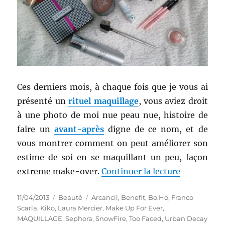
Ces derniers mois, à chaque fois que je vous ai
présenté un
rituel maquillage
, vous aviez droit
à une photo de moi nue peau nue, histoire de
faire un
avant-après
digne de ce nom, et de
vous montrer comment on peut améliorer son
estime de soi en se maquillant un peu, façon
de « Rituel
extreme make-over.
Continuer la lecture
Publié
Catégories
Étiquettes
11/04/2013
Beauté
Arcancil
,
Benefit
,
Bo.Ho
,
Franco
le
Scarla
,
Kiko
,
Laura Mercier
,
Make Up For Ever
,
MAQUILLAGE
,
Sephora
,
SnowFire
,
Too Faced
,
Urban Decay