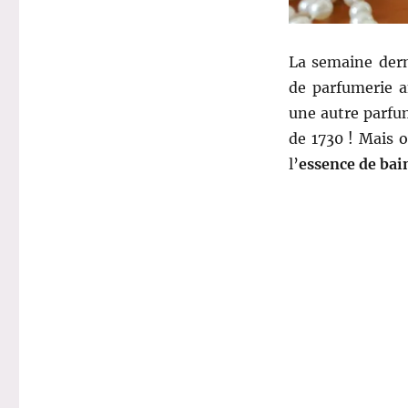
–
Floris
La semaine dern
de parfumerie a
une autre parfum
de 1730 ! Mais o
l’
essence de ba