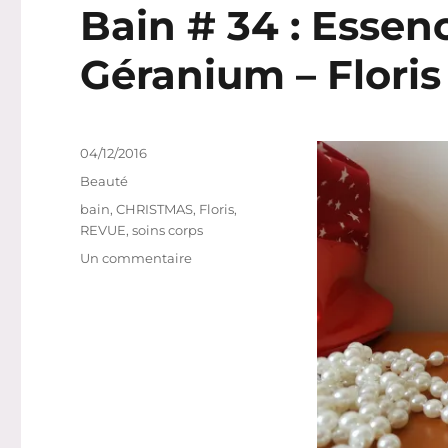
Bain # 34 : Essen
Géranium – Floris
Publié
04/12/2016
le
Catégories
Beauté
Étiquettes
bain
,
CHRISTMAS
,
Floris
,
REVUE
,
soins corps
sur
Un commentaire
Bain
#
34
:
Essence
de
bain
Rose
Géranium