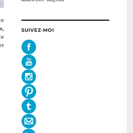
te
s
,
SUIVEZ-MOI
te
er
Bain # 34 : Essence de bain Rose Géranium – Floris »