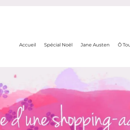
-addicte
Accueil
Spécial Noël
Jane Austen
Ô To