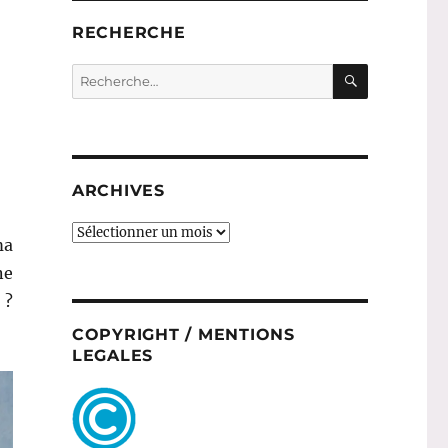
 douche # 58 : Soin douche hydratant – Essena »
RECHERCHE
RECHERC
Recherche
pour :
ARCHIVES
ARCHIVES
ma
ne
 ?
COPYRIGHT / MENTIONS
LEGALES