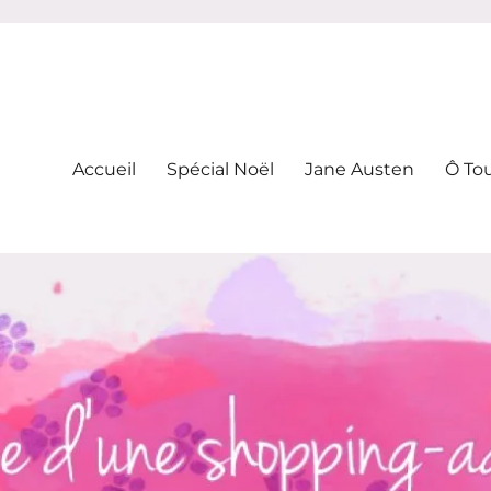
-addicte
Accueil
Spécial Noël
Jane Austen
Ô To