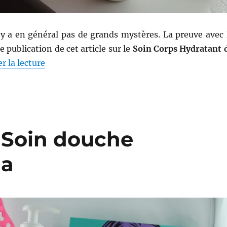
n’y a en général pas de grands mystères. La preuve avec 
e publication de cet article sur le
Soin Corps Hydratant 
de « Lait corps # 27 : Soin corps hydratant –
r la lecture
: Soin douche
na