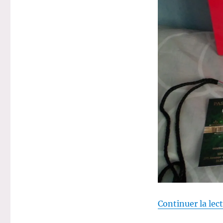
:
Avant
de
rentrer…
Continuer la lec