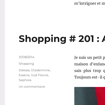
m’intriguer et m
Shopping # 201 : 
Publié
31/08/2014
Je suis un petit
le
Catégories
Shopping
maison d’enfanc
Étiquettes
Déesse
,
Diadermine
,
sais plus trop 
Essena
,
Just France
,
Toujours est-il 
Sephora
sur
Un commentaire
Shopping
#
201