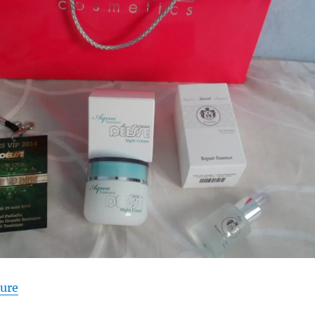
de « Shopping # 201 : Avant de rentrer… »
ture