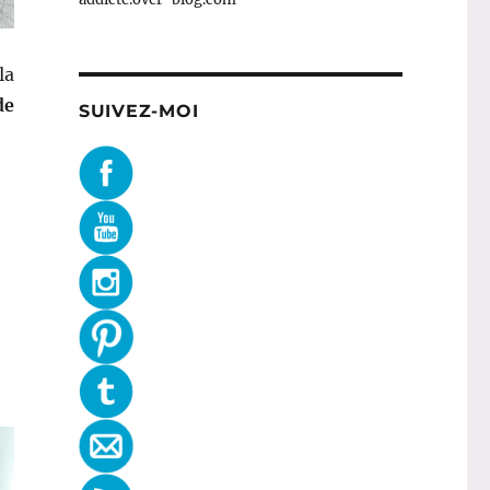
la
de
SUIVEZ-MOI
 Essena »