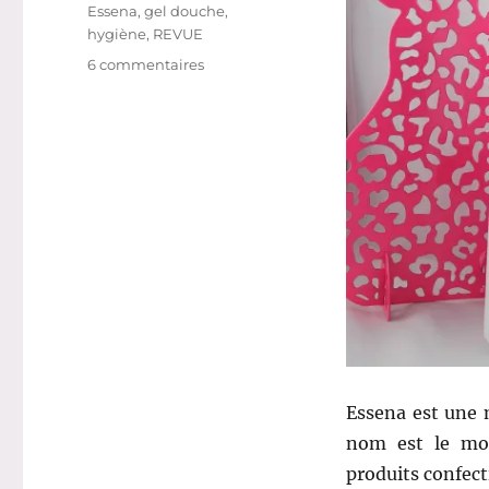
Étiquettes
Essena
,
gel douche
,
hygiène
,
REVUE
sur
6 commentaires
Gel
douche
#
58
:
Soin
douche
hydratant
–
Essena
Essena est une 
nom est le mot
produits confecti