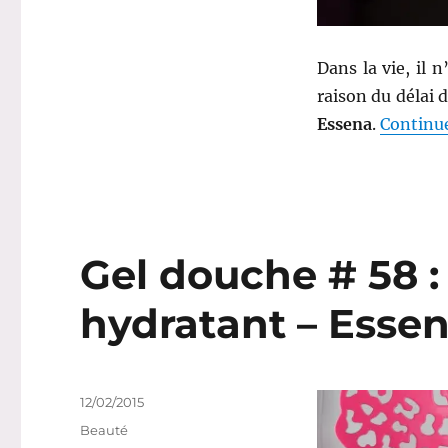
Essena
Dans la vie, il 
raison du délai d
Essena
.
Continue
Gel douche # 58 
hydratant – Esse
Publié
12/02/2015
le
Catégories
Beauté