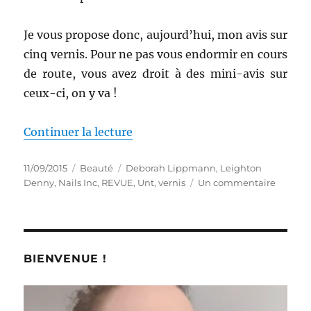
Je vous propose donc, aujourd’hui, mon avis sur
cinq vernis. Pour ne pas vous endormir en cours
de route, vous avez droit à des mini-avis sur
ceux-ci, on y va !
de « Vernis # 84 à 88 : Avalanc
Continuer la lecture
Publié
Catégories
Étiquettes
11/09/2015
Beauté
Deborah Lippmann
,
Leighton
le
sur
Denny
,
Nails Inc
,
REVUE
,
Unt
,
vernis
Un commentaire
Vernis
#
84
à
88
BIENVENUE !
:
Avalan
d’avis