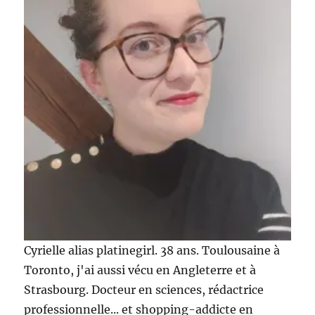
vernis
:
Nails
In,
Unt,
Debora
Lippm
&
Leight
Denny
Cyrielle alias platinegirl. 38 ans. Toulousaine à
Toronto, j'ai aussi vécu en Angleterre et à
Strasbourg. Docteur en sciences, rédactrice
professionnelle... et shopping-addicte en