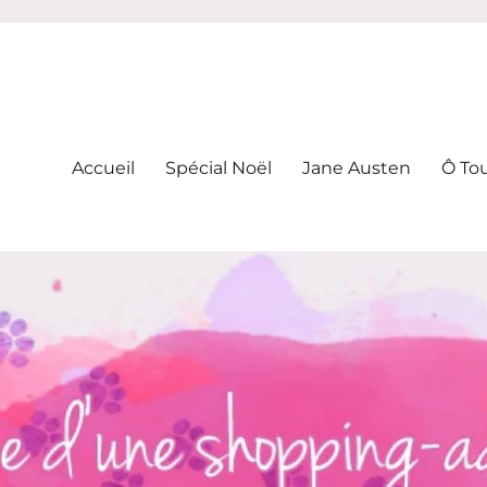
-addicte
Accueil
Spécial Noël
Jane Austen
Ô To