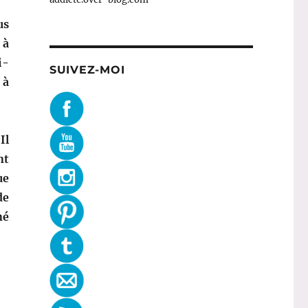
us
 à
i-
SUIVEZ-MOI
 à
Il
nt
ue
de
né
né rouge – Lush »