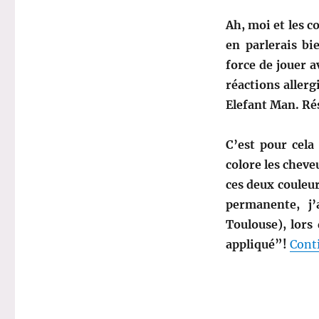
Ah, moi et les c
en parlerais bi
force de jouer 
réactions allerg
Elefant Man. Rés
C’est pour cela
colore les cheve
ces deux couleu
permanente, j’
Toulouse), lors
appliqué”!
Conti