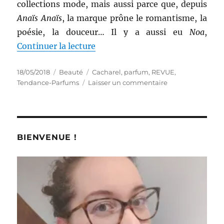
collections mode, mais aussi parce que, depuis
Anaïs Anaïs
, la marque prône le romantisme, la
poésie, la douceur… Il y a aussi eu
Noa
,
de « Parfum # 29 : Eau de parfu
Continuer la lecture
Publié
Catégories
Étiquettes
18/05/2018
Beauté
Cacharel
,
parfum
,
REVUE
,
le
sur
Tendance-Parfums
Laisser un commentaire
Parfum
#
29
:
Eau
BIENVENUE !
de
parfum
Yes
I
Am
–
Cacharel