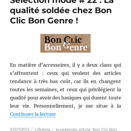
Sélection mode # 22 : La
qualité soldée chez Bon
Clic Bon Genre !
En matière d’accessoires, il y a deux clans qui
s’affrontent : ceux qui veulent des articles
tendance à très bas coût, car ils en changent
toutes les semaines, et ceux qui privilégient la
qualité pour avoir des basiques qui durent toute
leur vie. Personnellement, je me situe à la
de « Sélection mode # 22 : La qu
Continuer la lecture
Publié
Catégories
Étiquettes
01/07/2013
Lifestyle
accessoires
,
article
,
Bon Clic Bon