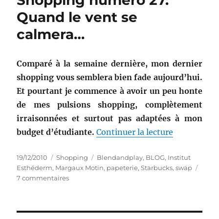
Shopping numéro 27:
Quand le vent se
calmera…
Comparé à la semaine dernière, mon dernier
shopping vous semblera bien fade aujourd’hui.
Et pourtant je commence à avoir un peu honte
de mes pulsions shopping, complètement
irraisonnées et surtout pas adaptées à mon
de « Shoppi
budget d’étudiante.
Continuer la lecture
Publié
Catégories
Étiquettes
19/12/2010
Shopping
Blendandplay
,
BLOG
,
Institut
le
Esthéderm
,
Margaux Motin
,
papeterie
,
Starbucks
,
swap
sur
7 commentaires
Shopping
numéro
27:
Quand